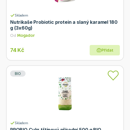
Skladem
Nutrikaše Probiotic protein a slaný karamel 180
g (3x60g)
Od
Mogador
74 Kč
Přidat
BIO
Skladem
PROBIO Cukr třtinový přírodní 500 g BIO