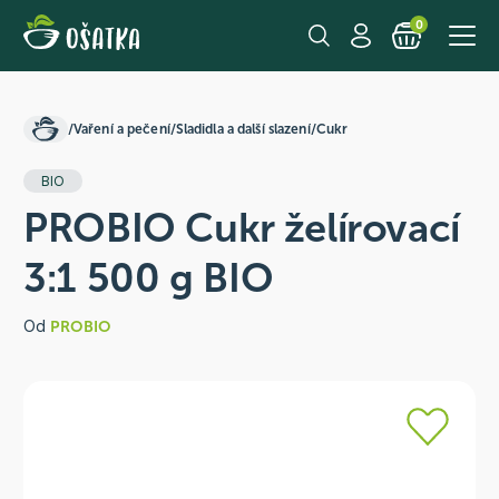
0
/
Vaření a pečení
/
Sladidla a další slazení
/
Cukr
BIO
PROBIO Cukr želírovací
3:1 500 g BIO
Od
PROBIO