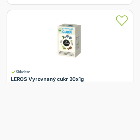
Skladem
LEROS Vyrovnaný cukr 20x1g
Od
Leros
75 Kč
Přidat