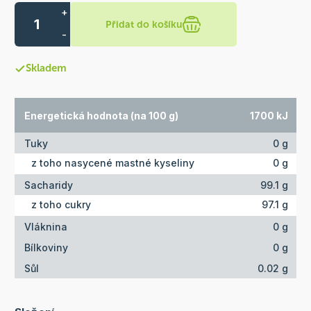
+
Přidat do košíku
-
Skladem
Energetická hodnota (na 100 g)
1700 kJ
Tuky
0 g
z toho nasycené mastné kyseliny
0 g
Sacharidy
99.1 g
z toho cukry
97.1 g
Vláknina
0 g
Bílkoviny
0 g
Sůl
0.02 g