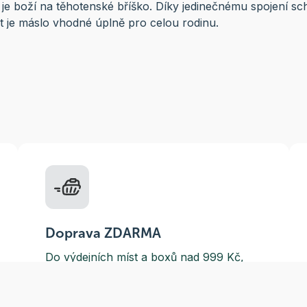
A je boží na těhotenské bříško. Díky jedinečnému spojení sc
t je máslo vhodné úplně pro celou rodinu.
Doprava ZDARMA
Do výdejních míst a boxů nad 999 Kč,
doručení na adresu nad 1499 Kč.