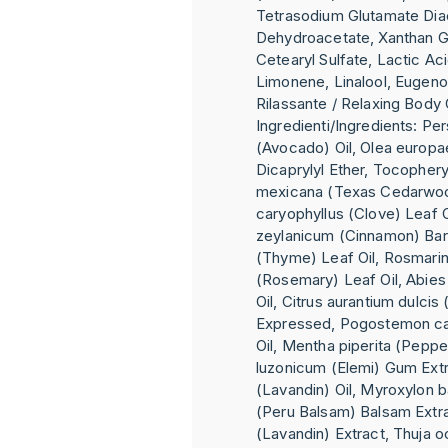
Tetrasodium Glutamate Dia
Dehydroacetate, Xanthan 
Cetearyl Sulfate, Lactic Ac
Limonene, Linalool, Eugeno
Rilassante / Relaxing Body 
Ingredienti/Ingredients: Pe
(Avocado) Oil, Olea europaea
Dicaprylyl Ether, Tocophery
mexicana (Texas Cedarwoo
caryophyllus (Clove) Leaf
zeylanicum (Cinnamon) Bark
(Thyme) Leaf Oil, Rosmarinu
(Rosemary) Leaf Oil, Abies 
Oil, Citrus aurantium dulcis
Expressed, Pogostemon cab
Oil, Mentha piperita (Peppe
luzonicum (Elemi) Gum Extr
(Lavandin) Oil, Myroxylon 
(Peru Balsam) Balsam Extra
(Lavandin) Extract, Thuja o