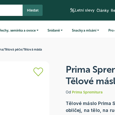
Letní slevy
Hledat
Články
R
řechy, semínka a ovoce
Snídaně
Snacky a mlsání
Pro 
ena
/
Tělová péče
/
Tělová másla
Prima Spre
Tělové más
Od
Prima Spremitura
Tělové máslo Prima S
obličej, na tělo, na r