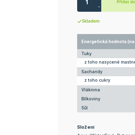
Přidat d
-
Skladem
Energetická hodnota (na 
Tuky
z toho nasycené mastné
Sacharidy
z toho cukry
Vláknina
Bílkoviny
Sůl
Složení