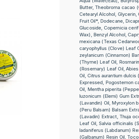
Aqua (Water/Eau), Butyros
Butter, Theobroma cacao (
Cetearyl Alcohol, Glycerin,
Fruit Oil*, Dodecane, Dicapr
Glucoside, Copernicia ceri
Wax), Benzyl Alcohol, Capry
mexicana (Texas Cedarwoo
caryophyllus (Clove) Leaf
zeylanicum (Cinnamon) Bark
(Thyme) Leaf Oil, Rosmarinu
(Rosemary) Leaf Oil, Abies 
Oil, Citrus aurantium dulcis
Expressed, Pogostemon cab
Oil, Mentha piperita (Peppe
luzonicum (Elemi) Gum Extr
(Lavandin) Oil, Myroxylon 
(Peru Balsam) Balsam Extra
(Lavadin) Extract, Thuja oc
Leaf Oil, Salvia officinalis (
ladaniferus (Labdanum) Resi
(Galbanum) Resin Oil, Toco