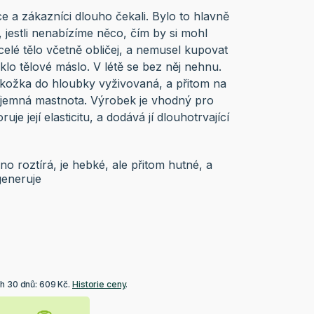
e a zákazníci dlouho čekali. Bylo to hlavně
li, jestli nenabízíme něco, čím by si mohl
elé tělo včetně obličej, a nemusel kupovat
iklo tělové máslo. V létě se bez něj nehnu.
pokožka do hloubky vyživovaná, a přitom na
íjemná mastnota. Výrobek je vhodný pro
je její elasticitu, a dodává jí dlouhotrvající
o roztírá, je hebké, ale přitom hutné, a
eneruje
ch 30 dnů: 609 Kč.
Historie ceny
.