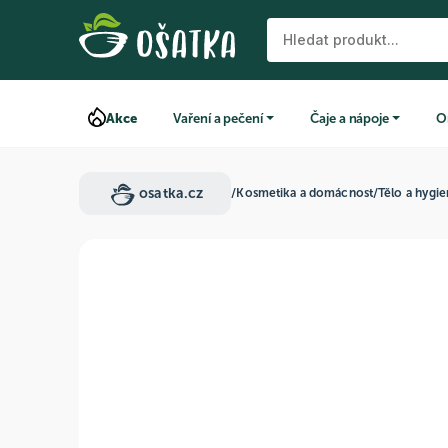
Akce
Vaření a pečení
Čaje a nápoje
O
osatka.cz
/
Kosmetika a domácnost
/
Tělo a hygi