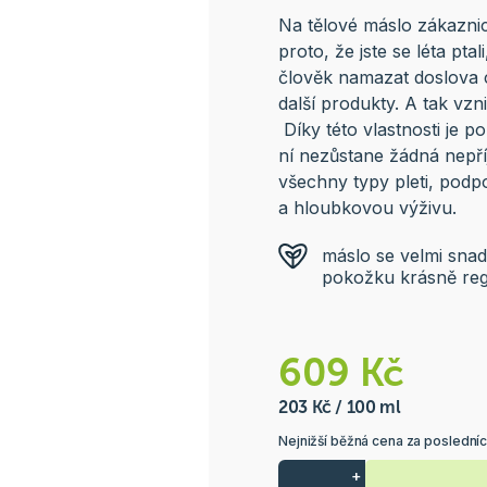
Na tělové máslo zákaznic
proto, že jste se léta pta
člověk namazat doslova c
další produkty. A tak vzn
Díky této vlastnosti je 
ní nezůstane žádná nepř
všechny typy pleti, podporu
a hloubkovou výživu.
máslo se velmi snadn
pokožku krásně reg
609 Kč
203 Kč / 100 ml
Nejnižší běžná cena za poslední
+