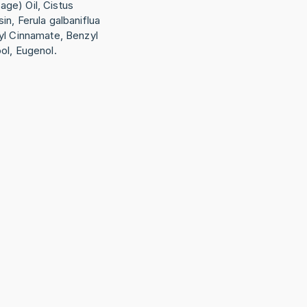
Sage) Oil, Cistus
n, Ferula galbaniflua
yl Cinnamate, Benzyl
ol, Eugenol.