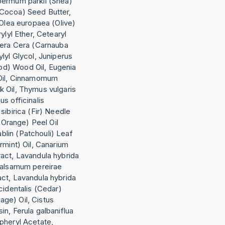
permum parkii (Shea)
Cocoa) Seed Butter,
 Olea europaea (Olive)
ylyl Ether, Cetearyl
fera Cera (Carnauba
lyl Glycol, Juniperus
d) Wood Oil, Eugenia
 Oil, Cinnamomum
 Oil, Thymus vulgaris
s officinalis
sibirica (Fir) Needle
 (Orange) Peel Oil
lin (Patchouli) Leaf
rmint) Oil, Canarium
act, Lavandula hybrida
balsamum pereirae
ct, Lavandula hybrida
cidentalis (Cedar)
Sage) Oil, Cistus
n, Ferula galbaniflua
pheryl Acetate,