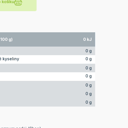
o košíku
100 g)
0 kJ
0 g
 kyseliny
0 g
0 g
0 g
0 g
0 g
0 g