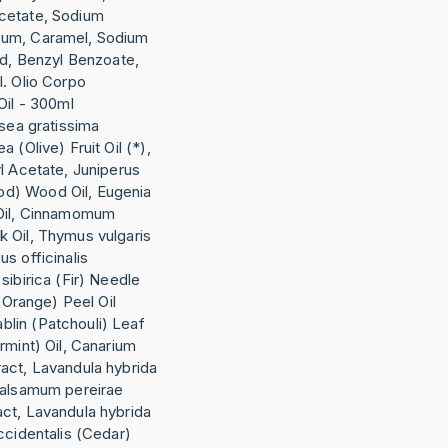
cetate, Sodium
Gum, Caramel, Sodium
id, Benzyl Benzoate,
l. Olio Corpo
Oil - 300ml
rsea gratissima
 (Olive) Fruit Oil (*),
l Acetate, Juniperus
d) Wood Oil, Eugenia
 Oil, Cinnamomum
 Oil, Thymus vulgaris
s officinalis
sibirica (Fir) Needle
 (Orange) Peel Oil
lin (Patchouli) Leaf
rmint) Oil, Canarium
act, Lavandula hybrida
balsamum pereirae
ct, Lavandula hybrida
ccidentalis (Cedar)