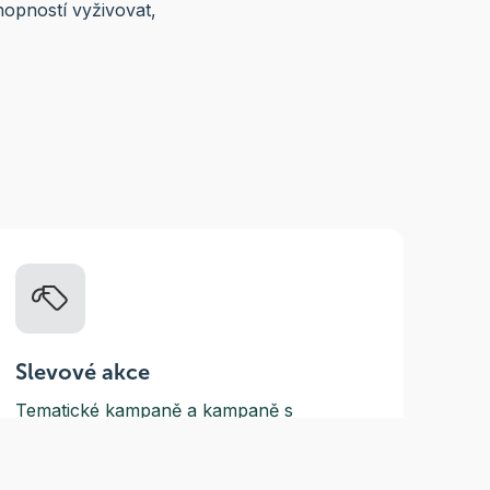
hopností vyživovat,
Slevové akce
Tematické kampaně a kampaně s
dodavateli - pravidelně, každý měsíc.