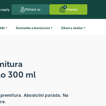
0
ecepty
Přihlásit se
Prázdný
děti
Kosmetika a domácnost
Zdraví a vitalita
mitura
lo 300 ml
premitura. Absolutní paráda. Na
uce.