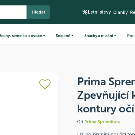
Letní slevy
Hledat
Články
R
řechy, semínka a ovoce
Snídaně
Snacky a mlsání
Pro 
Prima Sprem
Zpevňující
kontury očí
Od
Prima Spremitura
Už po prvním použití toh