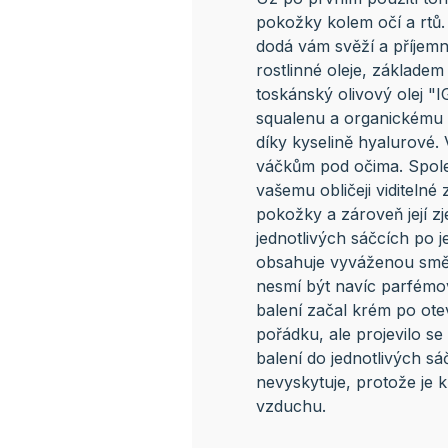
pokožky kolem očí a rtů.
dodá vám svěží a příjemn
rostlinné oleje, základem
toskánský olivový olej "IG
squalenu a organickému 
díky kyselině hyalurové. 
váčkům pod očima. Spole
vašemu obličeji viditelné
pokožky a zároveň její z
jednotlivých sáčcích po 
obsahuje vyváženou směs 
nesmí být navíc parfém
balení začal krém po ote
pořádku, ale projevilo se
balení do jednotlivých s
nevyskytuje, protože je 
vzduchu.