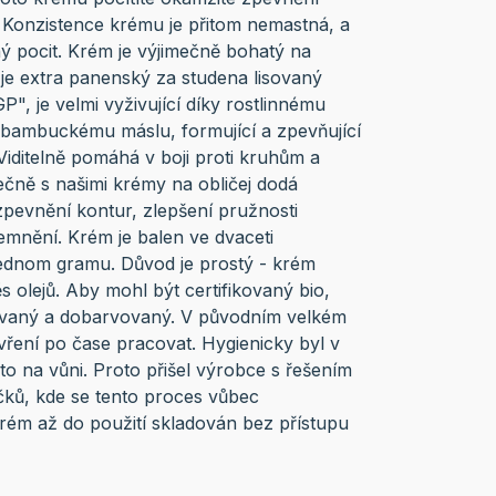
 Konzistence krému je přitom nemastná, a
ý pocit. Krém je výjimečně bohatý na
 je extra panenský za studena lisovaný
P", je velmi vyživující díky rostlinnému
bambuckému máslu, formující a zpevňující
Viditelně pomáhá v boji proti kruhům a
čně s našimi krémy na obličej dodá
 zpevnění kontur, zlepšení pružnosti
jemnění. Krém je balen ve dvaceti
jednom gramu. Důvod je prostý - krém
olejů. Aby mohl být certifikovaný bio,
ovaný a dobarvovaný. V původním velkém
vření po čase pracovat. Hygienicky byl v
 to na vůni. Proto přišel výrobce s řešením
áčků, kde se tento proces vůbec
krém až do použití skladován bez přístupu