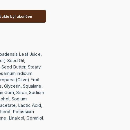
duktu byl ukončen
badensis Leaf Juice,
er) Seed Oil,
eed Butter, Stearyl
 Sesamum indicum
ropaea (Olive) Fruit
te, Glycerin, Squalane,
n Gum, Silica, Sodium
cohol, Sodium
cetate, Lactic Acid,
herol, Potassium
ne, Linalool, Geraniol.