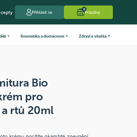
0
ecepty
Přihlásit se
Prázdný
děti
Kosmetika a domácnost
Zdraví a vitalita
itura Bio
 krém pro
 a rtů 20ml
oto krému pocítíte okamžité zpevnění