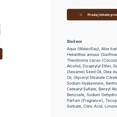
Prodej tohoto pro
Složení
Aqua (Water/Eau), Aloe bar
Helianthus annuus (Sunflow
Theobroma cacao (Cocoa) S
Alcohol, Dicaprylyl Ether,
(Sesame) Seed Oil, Olea eu
Oil, Glyceryl Stearate Citra
Sodium Hyaluronate, Xantha
Cetearyl Sulfate, Benzyl Al
Benzoate, Sodium Dehydroa
Parfum (Fragrance), Tocop
Sorbate, Citric Acid, Limone