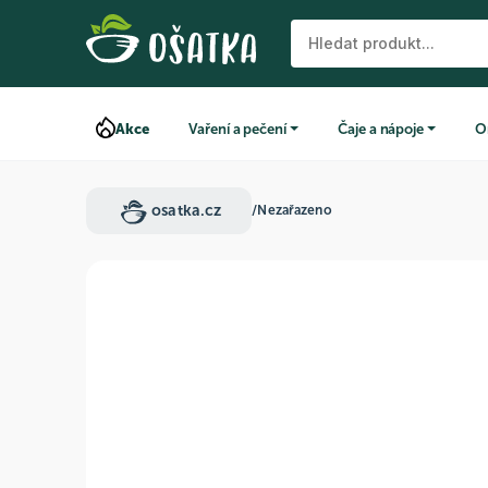
Akce
Vaření a pečení
Čaje a nápoje
O
osatka.cz
/
Nezařazeno