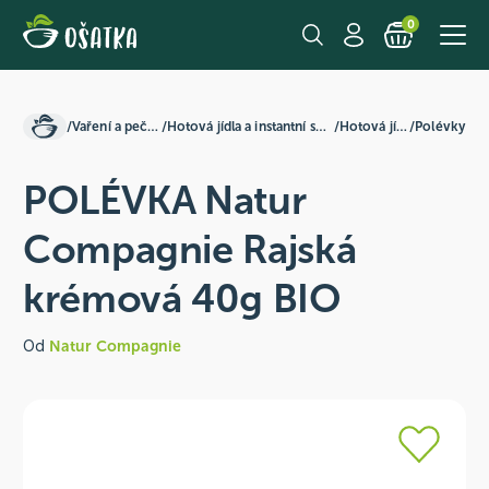
0
/
Vaření a pečení
/
Hotová jídla a instantní směsi
/
Hotová jídla
/
Polévky
POLÉVKA Natur
Compagnie Rajská
krémová 40g BIO
Od
Natur Compagnie