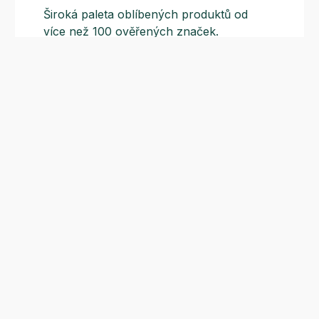
Široká paleta oblíbených produktů od
více než 100 ověřených značek.
Doprava ZDARMA
Do výdejních míst a boxů nad 999 Kč,
doručení na adresu nad 1499 Kč.
Slevové akce