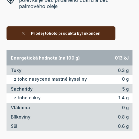
polévka je bez přidaného cukru a bez
palmového oleje
Prodej tohoto produktu byl ukončen
Energetická hodnota (na 100 g)
013 kJ
Tuky
0.3 g
z toho nasycené mastné kyseliny
0 g
Sacharidy
5 g
z toho cukry
1.4 g
Vláknina
0 g
Bílkoviny
0.8 g
Sůl
0.6 g