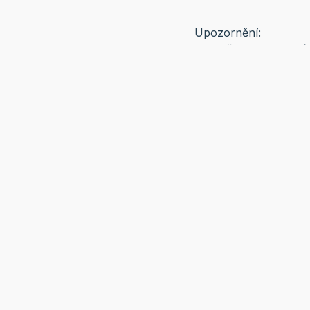
Upozornění:
Doplněk stravy. Není 
a vyvážené stravy. Ne
v suchu a temnu při t
Co je Ošatka?
Dobré, zdravé, přírodní