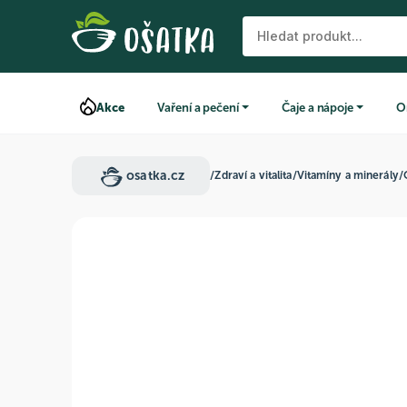
Akce
Vaření a pečení
Čaje a nápoje
O
osatka.cz
/
Zdraví a vitalita
/
Vitamíny a minerály
/