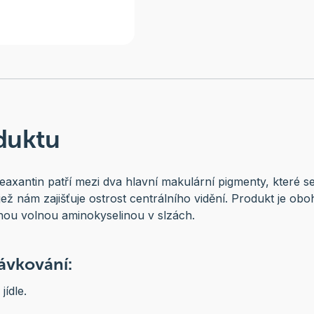
duktu
eaxantin patří mezi dva hlavní makulární pigmenty, které s
, jež nám zajišťuje ostrost centrálního vidění. Produkt je ob
enou volnou aminokyselinou v slzách.
vkování:
jídle.