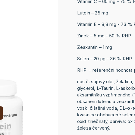
Vitamin C – 60 mg - 75 %
Lutein – 25 mg
Vitamin E – 8,8 mg - 73 %
Zinek – 5 mg - 50 % RHP
Zeaxantin – 1 mg
Selen – 20 μg - 36 % RHP
RHP = referenční hodnota p
nosič: sójový olej, želatina, 
glycerol, L-Taurin, L-askorb
aksamitníku vzpřímeného (
obsahem luteinu a zeaxanthin
vosk, čištěná voda, DL-α-t
kvasnice obohacené selenem
oxid zinečnatý, barviva: oxi
železa červený.