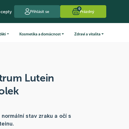
0
ecepty
Přihlásit se
Prázdný
děti
Kosmetika a domácnost
Zdraví a vitalita
rum Lutein
olek
 normální stav zraku a očí s
einu.