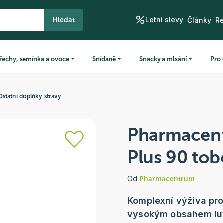
Letní slevy
Hledat
Články
R
řechy, semínka a ovoce
Snídaně
Snacky a mlsání
Pro 
Ostatní doplňky stravy
Pharmacent
Plus 90 tob
Od
Pharmacentrum
Komplexní výživa pro
vysokým obsahem lut