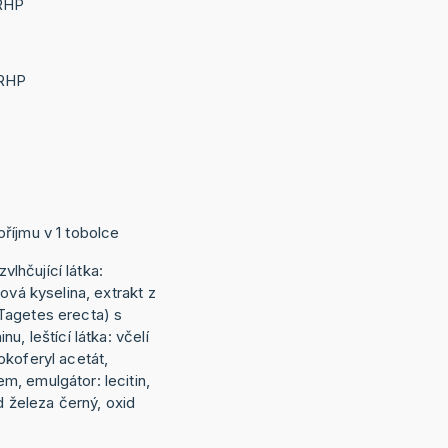
 RHP
 RHP
říjmu v 1 tobolce
zvlhčující látka:
ová kyselina, extrakt z
Tagetes erecta) s
u, leštící látka: včelí
okoferyl acetát,
, emulgátor: lecitin,
d železa černý, oxid