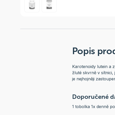
Popis pro
Karotenoidy lutein a z
žluté skvrně v sítnici
je nejhojněji zastoup
Doporučené dá
1 tobolka 1x denně po 