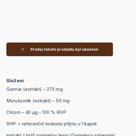
Prodej tohoto produktu byl ukončen
Složení
Gurmar (extrakt) – 275 mg
Morušovník (extrakt) – 50 mg
Chrom – 40 μg - 100 % RHP
RHP = referenční hodnota příjmu v 1 kapsli
extrakt z listů gymnémy lesní (Gymnema sylvestre),