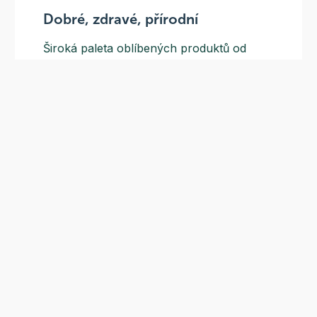
Dobré, zdravé, přírodní
Široká paleta oblíbených produktů od
více než 100 ověřených značek.
Doprava ZDARMA
Do výdejních míst a boxů nad 999 Kč,
doručení na adresu nad 1499 Kč.