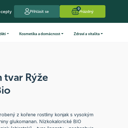
0
ecepty
Přihlásit se
Prázdný
děti
Kosmetika a domácnost
Zdraví a vitalita
h tvar Rýže
Bio
yrobený z kořene rostliny konjak s vysokým
niny glukomanan. Nízkokalorické BIO