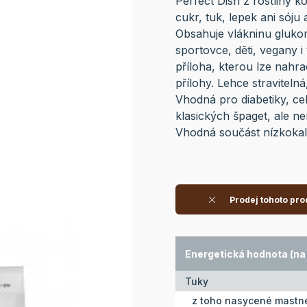
Perfect Dish z rostliny k
cukr, tuk, lepek ani sóju
Obsahuje vlákninu glukom
sportovce, děti, vegany i
příloha, kterou lze nahr
přílohy. Lehce straviteln
Vhodná pro diabetiky, cel
klasických špaget, ale nen
Vhodná součást nízkokalo
Prodej tohoto pro
Energetická hodnota (na 
Tuky
z toho nasycené mastné