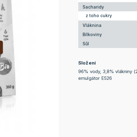
Sacharidy
z toho cukry
Vláknina
Bílkoviny
Sůl
Složení
96% vody, 3,8% vlákniny (
emulgátor E526