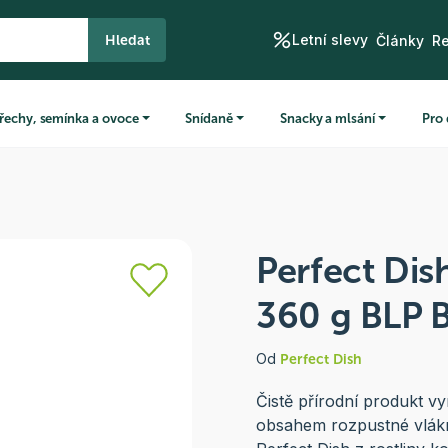
Letní slevy
Hledat
Články
R
řechy, semínka a ovoce
Snídaně
Snacky a mlsání
Pro 
Perfect Dis
360 g BLP 
Od
Perfect Dish
Čistě přírodní produkt v
obsahem rozpustné vlák