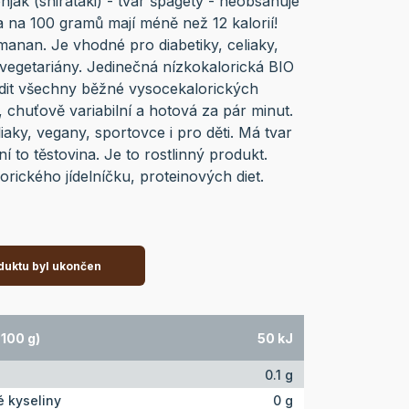
onjak (shirataki) - tvar špagety - neobsahuje
 a na 100 gramů mají méně než 12 kalorií!
anan. Je vhodné pro diabetiky, celiaky,
 vegetariány. Jedinečná nízkokalorická BIO
adit všechny běžné vysocekalorických
á, chuťově variabilní a hotová za pár minut.
iaky, vegany, sportovce i pro děti. Má tvar
í to těstovina. Je to rostlinný produkt.
rického jídelníčku, proteinových diet.
duktu byl ukončen
100 g)
50 kJ
0.1 g
 kyseliny
0 g