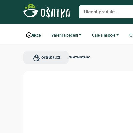
Akce
Vaření a pečení
Čaje a nápoje
O
osatka.cz
/
Nezařazeno