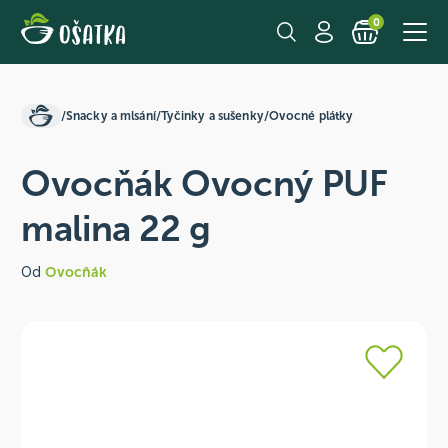
0
/
Snacky a mlsání
/
Tyčinky a sušenky
/
Ovocné plátky
Ovocňák Ovocný PUF
malina 22 g
Od
Ovocňák