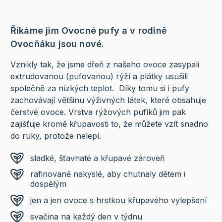
Říkáme jim Ovocné pufy a v rodině
Ovocňáku jsou nové.
Vznikly tak, že jsme dřeň z našeho ovoce zasypali
extrudovanou (pufovanou) rýží a plátky usušili
společně za nízkých teplot. Díky tomu si i pufy
zachovávají většinu výživných látek, které obsahuje
čerstvé ovoce. Vrstva rýžových pufíků jim pak
zajišťuje kromě křupavosti to, že můžete vzít snadno
do ruky, protože nelepí.
sladké, šťavnaté a křupavé zároveň
rafinovaně nakyslé, aby chutnaly dětem i
dospělým
jen a jen ovoce s hrstkou křupavého vylepšení
svačina na každý den v týdnu