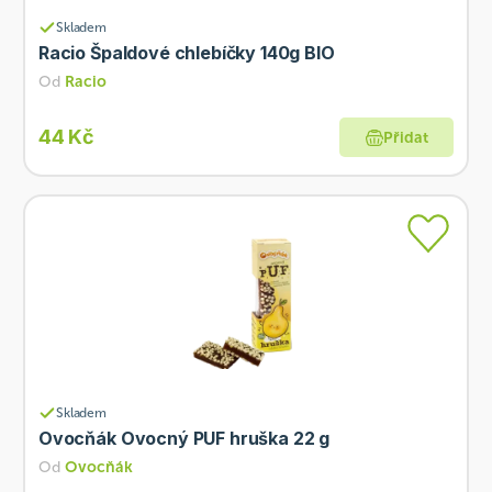
Skladem
Racio Špaldové chlebíčky 140g BIO
Od
Racio
44 Kč
Přidat
Skladem
Ovocňák Ovocný PUF hruška 22 g
Od
Ovocňák