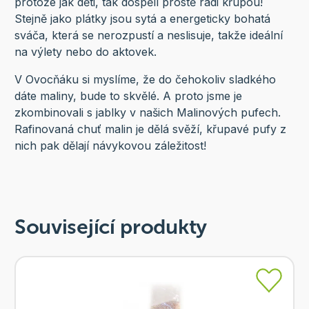
protože jak děti, tak dospělí prostě rádi křupou!
Stejně jako plátky jsou sytá a energeticky bohatá
sváča, která se nerozpustí a neslisuje, takže ideální
na výlety nebo do aktovek.
V Ovocňáku si myslíme, že do čehokoliv sladkého
dáte maliny, bude to skvělé. A proto jsme je
zkombinovali s jablky v našich Malinových pufech.
Rafinovaná chuť malin je dělá svěží, křupavé pufy z
nich pak dělají návykovou záležitost!
Související produkty