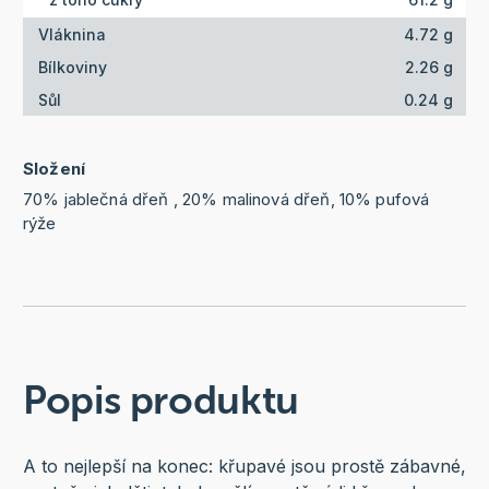
Vláknina
4.72 g
Bílkoviny
2.26 g
Sůl
0.24 g
Složení
70% jablečná dřeň , 20% malinová dřeň, 10% pufová
rýže
Popis produktu
A to nejlepší na konec: křupavé jsou prostě zábavné,