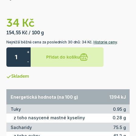
34 Kč
154,55 Kč / 100 g
Nejnižší běžná cena za posledních 30 dnů: 34 Kč.
Historie ceny
.
+
Přidat do košíku
-
Skladem
Energetická hodnota (na 100 g)
1394 kJ
Tuky
0.95 g
z toho nasycené mastné kyseliny
0.28 g
Sacharidy
75.5 g
z toho cukry
61.2 g