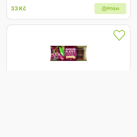
33 Kč
Přidat
Skladem
Ovocňák Ovocné plátky jablko višeň 20 g
Od
Ovocňák
34 Kč
Přidat