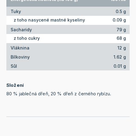
Tuky
0.5 g
z toho nasycené mastné kyseliny
0.09 g
Sacharidy
79 g
z toho cukry
68 g
Vláknina
12 g
Bílkoviny
1.62 g
Sůl
0.01 g
Složení
80 % jablečná dřeň, 20 % dřeň z černého rybízu.