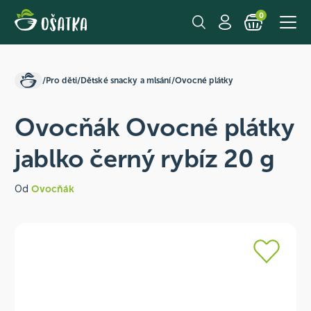
0
/
Pro děti
/
Dětské snacky a mlsání
/
Ovocné plátky
Ovocňák Ovocné plátky
jablko černý rybíz 20 g
Od
Ovocňák