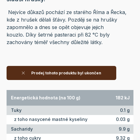
Nejvíce důkazů pochází ze starého Říma a Řecka,
kde z hrušek dělali šťávy. Později se na hrušky
zapomnělo a dnes se opět objevuje jejich
kouzlo. Díky šetrné pasteraci při 82 °C byly
zachovány téměř všechny důležité látky.
Prodej tohoto produktu byl ukončen
Energetická hodnota (na 100 g)
182 kJ
Tuky
0.1 g
z toho nasycené mastné kyseliny
0.03 g
Sacharidy
9.9 g
z toho cukry
9.32 g