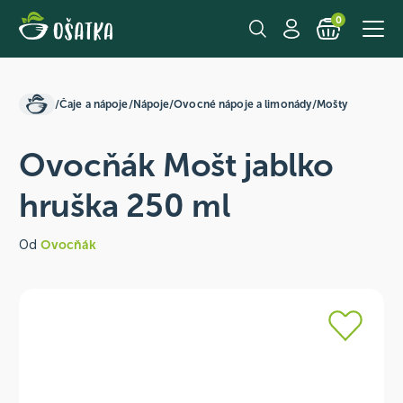
0
/
Čaje a nápoje
/
Nápoje
/
Ovocné nápoje a limonády
/
Mošty
Ovocňák Mošt jablko
hruška 250 ml
Od
Ovocňák