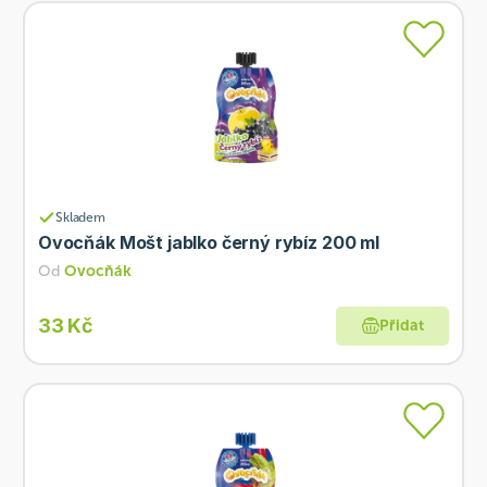
Skladem
Ovocňák Mošt jablko černý rybíz 200 ml
Od
Ovocňák
33 Kč
Přidat