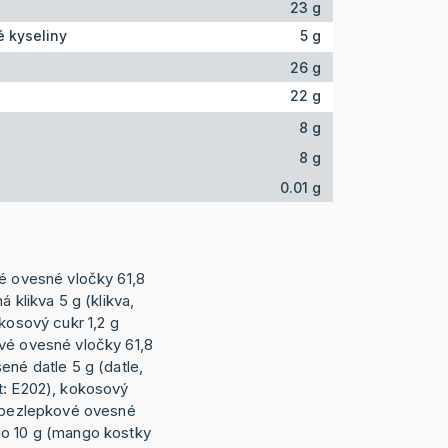
23 g
 kyseliny
5 g
26 g
22 g
8 g
8 g
0.01 g
vé ovesné vločky 61,8
á klikva 5 g (klikva,
okosový cukr 1,2 g
vé ovesné vločky 61,8
ené datle 5 g (datle,
t: E202), kokosový
- bezlepkové ovesné
go 10 g (mango kostky