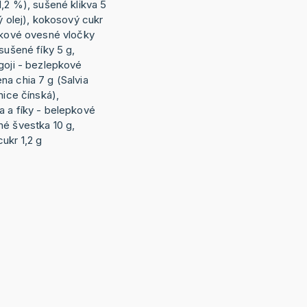
1,2 %), sušené klikva 5
ý olej), kokosový cukr
epkové ovesné vločky
sušené fíky 5 g,
goji - bezlepkové
na chia 7 g (Salvia
nice čínská),
a a fíky - belepkové
né švestka 10 g,
ukr 1,2 g