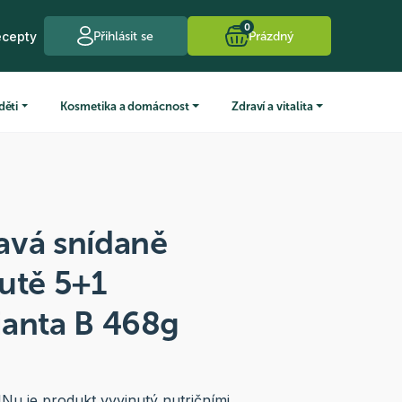
0
ecepty
Přihlásit se
Prázdný
děti
Kosmetika a domácnost
Zdraví a vitalita
avá snídaně
utě 5+1
ianta B 468g
u je produkt vyvinutý nutričními