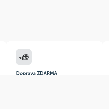
Doprava ZDARMA
Do výdejních míst a boxů nad 999 Kč,
doručení na adresu nad 1499 Kč.