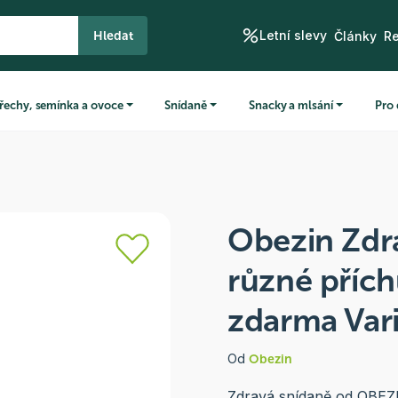
Letní slevy
Hledat
Články
R
řechy, semínka a ovoce
Snídaně
Snacky a mlsání
Pro 
Obezin Zdr
různé přích
zdarma Var
Od
Obezin
Zdravá snídaně od OBEZIN