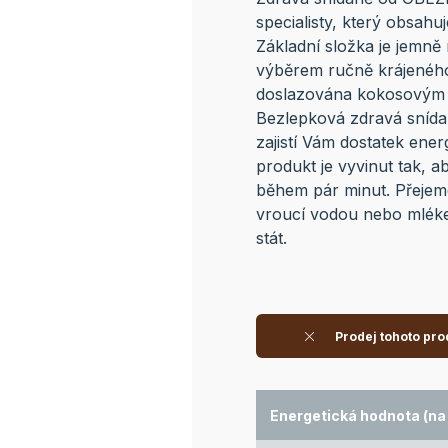
specialisty, který obsa
Základní složka je jemně
výběrem ručně krájenéh
doslazována kokosovým c
Bezlepková zdravá snída
zajistí Vám dostatek ener
produkt je vyvinut tak, ab
během pár minut. Přejeme
vroucí vodou nebo mlékem
stát.
Prodej tohoto pro
Energetická hodnota (na 