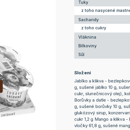
Tuky
z toho nasycené mastné
Sacharidy
z toho cukry
Vláknina
Bílkoviny
Sůl
Složení
Jablko a klikva - bezlepko
g, sušené jablko 10 g, sušen
cukr, slunečnicový olej), k
Borůvky a datle - bezlepko
g, sušené borůvky 10 g, suš
glukózový sirup, konzervan
cukr 1,2 g Mango a klikva 
vločky 61,8 g, sušené man