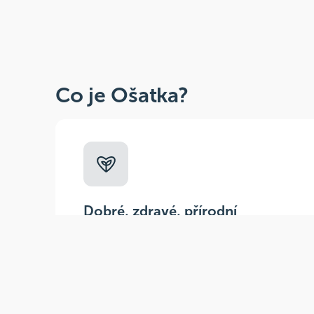
Co je Ošatka?
Dobré, zdravé, přírodní
Široká paleta oblíbených produktů od
více než 100 ověřených značek.