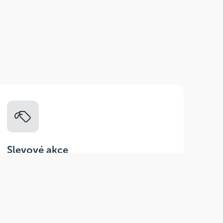
Slevové akce
Tematické kampaně a kampaně s
dodavateli - pravidelně, každý měsíc.