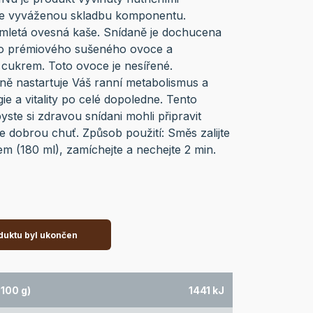
huje vyváženou skladbu komponentu.
 mletá ovesná kaše. Snídaně je dochucena
o prémiového sušeného ovoce a
ukrem. Toto ovoce je nesířené.
ně nastartuje Váš ranní metabolismus a
gie a vitality po celé dopoledne. Tento
yste si zdravou snídani mohli připravit
 dobrou chuť. Způsob použití: Směs zalijte
 (180 ml), zamíchejte a nechejte 2 min.
duktu byl ukončen
100 g)
1441 kJ