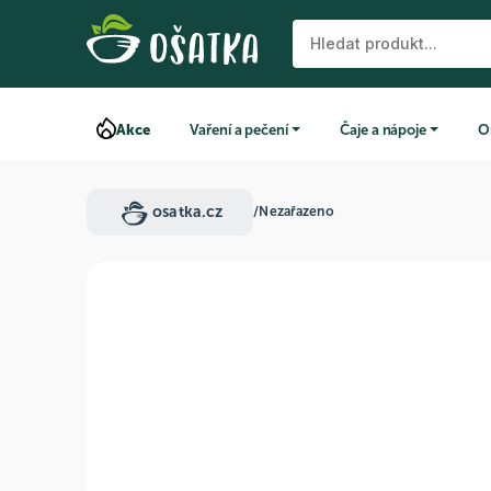
Akce
Vaření a pečení
Čaje a nápoje
O
osatka.cz
/
Nezařazeno