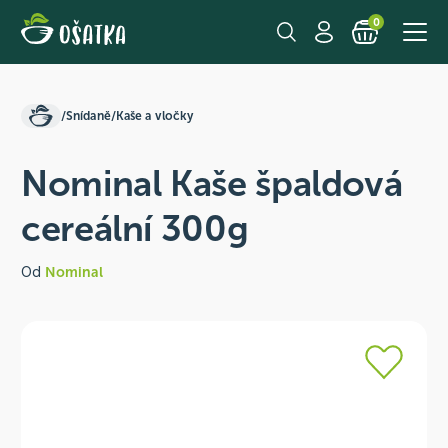
0
/
Snídaně
/
Kaše a vločky
Nominal Kaše špaldová
cereální 300g
Od
Nominal