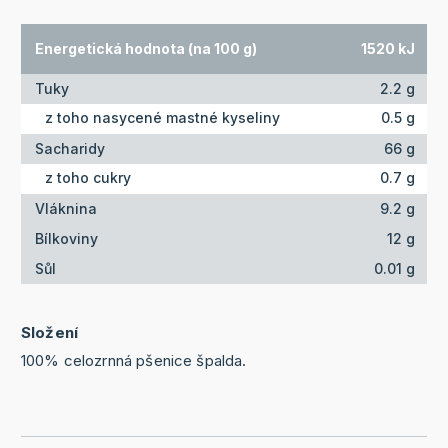
Energetická hodnota (na 100 g)
1520 kJ
Tuky
2.2 g
z toho nasycené mastné kyseliny
0.5 g
Sacharidy
66 g
z toho cukry
0.7 g
Vláknina
9.2 g
Bílkoviny
12 g
Sůl
0.01 g
Složení
100% celozrnná pšenice špalda.