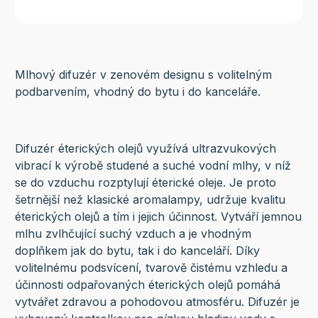
Mlhový difuzér v zenovém designu s volitelným
podbarvením, vhodný do bytu i do kanceláře.
Difuzér éterických olejů využívá ultrazvukových
vibrací k výrobě studené a suché vodní mlhy, v níž
se do vzduchu rozptylují éterické oleje. Je proto
šetrnější než klasické aromalampy, udržuje kvalitu
éterických olejů a tím i jejich účinnost. Vytváří jemnou
mlhu zvlhčující suchý vzduch a je vhodným
doplňkem jak do bytu, tak i do kanceláří. Díky
volitelnému podsvícení, tvarově čistému vzhledu a
účinnosti odpařovaných éterických olejů pomáhá
vytvářet zdravou a pohodovou atmosféru. Difuzér je