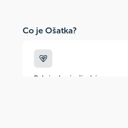
Co je Ošatka?
Dobré, zdravé, přírodní
Široká paleta oblíbených produktů od
více než 100 ověřených značek.
Zák
(pra