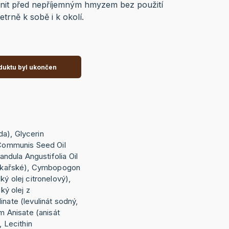
ránit před nepříjemným hmyzem bez použití
etrně k sobě i k okolí.
duktu byl ukončen
a), Glycerin
s Communis Seed Oil
vandula Angustifolia Oil
 lékařské), Cymbopogon
ký olej citronelový),
cký olej z
inate (levulinát sodný,
um Anisate (anisát
, Lecithin