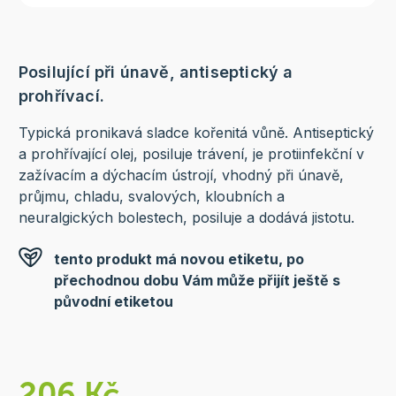
Posilující při únavě, antiseptický a
prohřívací.
Typická pronikavá sladce kořenitá vůně. Antiseptický
a prohřívající olej, posiluje trávení, je protiinfekční v
zažívacím a dýchacím ústrojí, vhodný při únavě,
průjmu, chladu, svalových, kloubních a
neuralgických bolestech, posiluje a dodává jistotu.
tento produkt má novou etiketu, po
přechodnou dobu Vám může přijít ještě s
původní etiketou
206 Kč