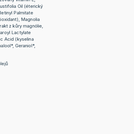
stifolia Oil (éterický
Retinyl Palmitate
tioxidant), Magnolia
trakt z kůry magnólie,
earoyl Lactylate
ic Acid (kyselina
alool*, Geraniol*,
lejů