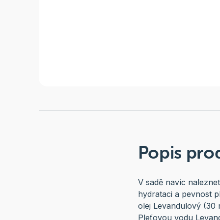
Popis pro
V sadě navíc nalezne
hydrataci a pevnost ple
olej Levandulový (30
Pleťovou vodu Levandu