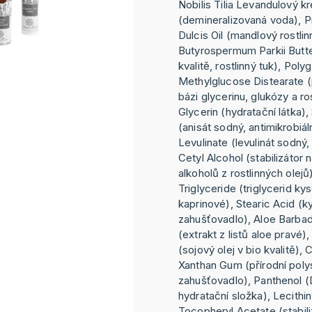
Nobilis Tilia Levandulový k
(demineralizovaná voda), 
Dulcis Oil (mandlový rostlinn
Butyrospermum Parkii Butter
kvalitě, rostlinný tuk), Poly
Methylglucose Distearate (
bázi glycerinu, glukózy a ro
Glycerin (hydratační látka)
(anisát sodný, antimikrobiál
Levulinate (levulinát sodný, 
Cetyl Alcohol (stabilizátor
alkoholů z rostlinných olejů
Triglyceride (triglycerid ky
kaprinové), Stearic Acid (k
zahušťovadlo), Aloe Barbad
(extrakt z listů aloe pravé),
(sojový olej v bio kvalitě), 
Xanthan Gum (přírodní poly
zahušťovadlo), Panthenol (
hydratační složka), Lecithin
Tocopheryl Acetate (stabili