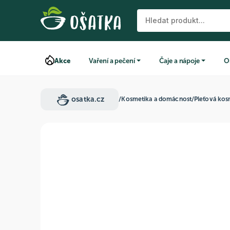
Akce
Vaření a pečení
Čaje a nápoje
O
osatka.cz
/
Kosmetika a domácnost
/
Pleťová kos