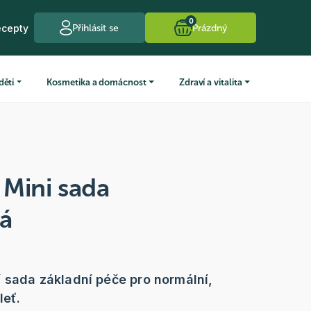
0
ecepty
Přihlásit se
Prázdný
děti
Kosmetika a domácnost
Zdraví a vitalita
a Mini sada
á
 sada základní péče pro normální,
leť.