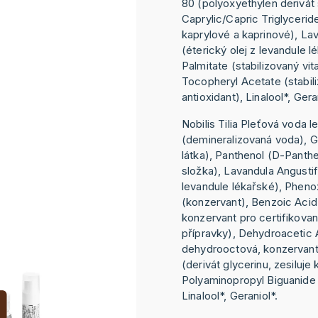
80 (polyoxyethylen derivát s
Caprylic/Capric Triglyceride
kaprylové a kaprinové), Lav
(éterický olej z levandule l
Palmitate (stabilizovaný vit
Tocopheryl Acetate (stabili
antioxidant), Linalool*, Ger
Nobilis Tilia Pleťová voda 
(demineralizovaná voda), G
látka), Panthenol (D-Panthe
složka), Lavandula Angustifo
levandule lékařské), Pheno
(konzervant), Benzoic Acid
konzervant pro certifikovan
přípravky), Dehydroacetic 
dehydrooctová, konzervant)
(derivát glycerinu, zesiluje
Polyaminopropyl Biguanide 
Linalool*, Geraniol*.