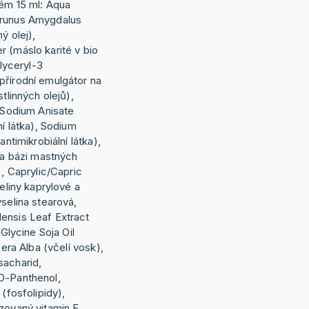
rém 15 ml: Aqua
Prunus Amygdalus
ý olej),
 (máslo karité v bio
glyceryl-3
přírodní emulgátor na
stlinných olejů),
, Sodium Anisate
ní látka), Sodium
antimikrobiální látka),
 na bázi mastných
), Caprylic/Capric
seliny kaprylové a
yselina stearová,
ensis Leaf Extract
 Glycine Soja Oil
Cera Alba (včelí vosk),
sacharid,
D-Panthenol,
 (fosfolipidy),
zovaný vitamin E,