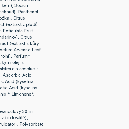
činkem), Sodium
acharid), Panthenol
ožka), Citrus
ct (extrakt z plodů
 Reticulata Fruit
ndarinky), Citrus
ract (extrakt z kůry
isetum Arvense Leaf
 rolní), Parfum*
ckými oleji z
lšími a s absolue z
), Ascorbic Acid
ric Acid (kyselina
ctic Acid (kyselina
niol*, Limonene*,
 levandulový 30 ml:
 v bio kvalitě),
mulgátor), Polysorbate