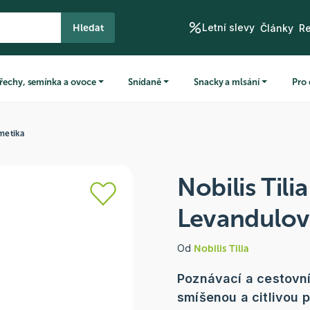
Letní slevy
Hledat
Články
R
řechy, semínka a ovoce
Snídaně
Snacky a mlsání
Pro 
metika
Nobilis Tili
Levandulov
Od
Nobilis Tilia
Poznávací a cestovní
smíšenou a citlivou p