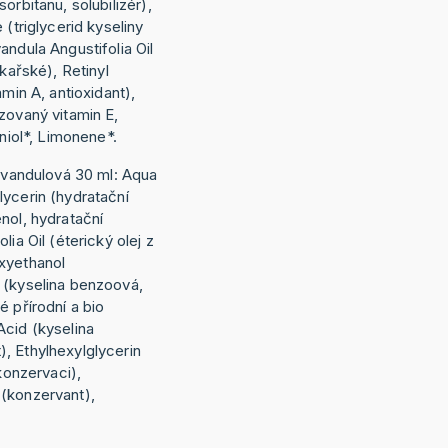
orbitanu, solubilizér),
 (triglycerid kyseliny
andula Angustifolia Oil
ékařské), Retinyl
amin A, antioxidant),
zovaný vitamin E,
aniol*, Limonene*.
levandulová 30 ml: Aqua
lycerin (hydratační
nol, hydratační
lia Oil (éterický olej z
xyethanol
 (kyselina benzoová,
é přírodní a bio
Acid (kyselina
, Ethylhexylglycerin
 konzervaci),
(konzervant),