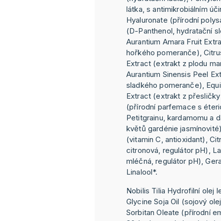
látka, s antimikrobiálním ú
Hyaluronate (přírodní polys
(D-Panthenol, hydratační sl
Aurantium Amara Fruit Extra
hořkého pomeranče), Citrus
Extract (extrakt z plodu ma
Aurantium Sinensis Peel Ext
sladkého pomeranče), Equ
Extract (extrakt z přesličky
(přírodní parfemace s éteri
Petitgrainu, kardamomu a da
květů gardénie jasmínovité
(vitamin C, antioxidant), Cit
citronová, regulátor pH), La
mléčná, regulátor pH), Gera
Linalool*.
Nobilis Tilia Hydrofilní olej
Glycine Soja Oil (sojový olej
Sorbitan Oleate (přírodní e