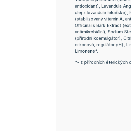
antioxidant), Lavandula Angu
olej z levandule lékařské), 
(stabilizovaný vitamin A, an
Officinalis Bark Extract (ex
antimikrobiální), Sodium St
(přírodní koemulgátor), Citr
citronová, regulátor pH), Lin
Limonene*.
*- z přírodních éterických o