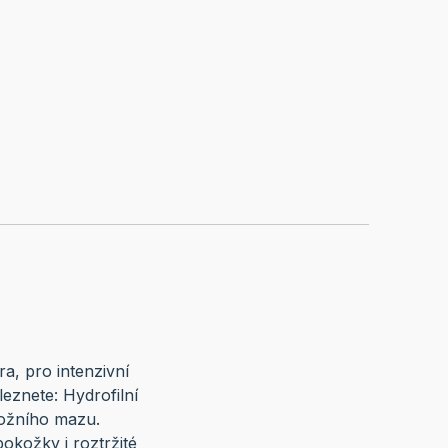
, pro intenzivní
aleznete: Hydrofilní
kožního mazu.
okožky i roztržité