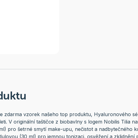
duktu
te zdarma vzorek našeho top produktu, Hyaluronového séra
ti. V originální taštičce z biobavlny s logem Nobilis Tilia n
 ml) pro šetrné smytí make-upu, nečistot a nadbytečného 
lovou (30 ml) pro jemnou tonizaci, osvěžení a zklidnění p