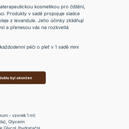
terapeutickou kosmetikou pro čištění,
aci. Produkty v sadě propojuje sladce
leje z levandule. Jeho účinky zklidňují
sl a přenesou vás na rozkvetlá
o každodenní péči o pleť v 1 sadě mini
duktu byl ukončen
érum - vzorek 1 ml:
a), Glycerin
ne Glycol (hydratační