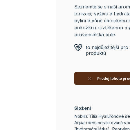
Seznamte se s naší aroma
tonizaci, výživu a hydrat
bylinná vůně éterického o
pokožku i roztěkanou my
provensálská pole.
to nejdůležitější pr
produktů
Prodej tohoto pro
Složení
Nobilis Tilia Hyaluronové s
Aqua (demineralizovaná vod
(hydratační látka), Pentyle