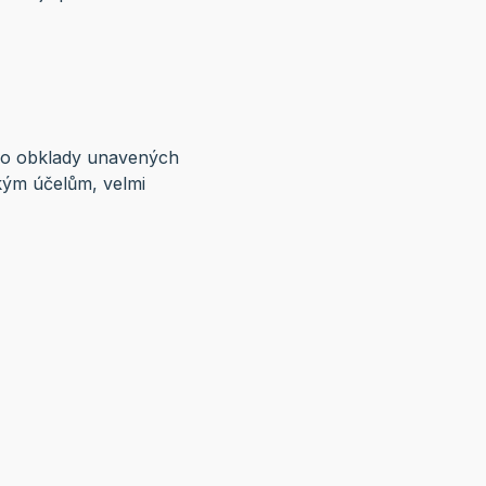
pro obklady unavených
ckým účelům, velmi
vyšším věku. A
ody ve spreji před,