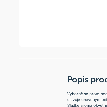
Popis pro
Výborně se proto hodí
ulevuje unaveným očí
Sladké aroma okvětníc