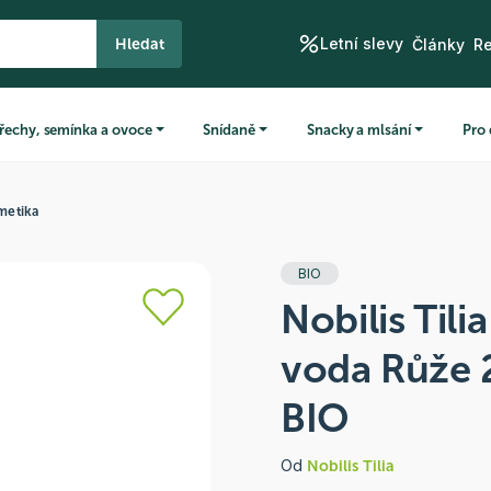
Letní slevy
Hledat
Články
R
řechy, semínka a ovoce
Snídaně
Snacky a mlsání
Pro 
metika
BIO
Nobilis Tili
voda Růže 
BIO
Od
Nobilis Tilia