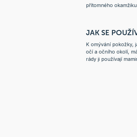
přítomného okamžiku
JAK SE POUŽÍ
K omývání pokožky, ja
očí a očního okolí, má
rády ji používají mam
KOMU UDĚLÁ 
Všem ženám, které si 
nastávajícím a novope
během a bezprostřed