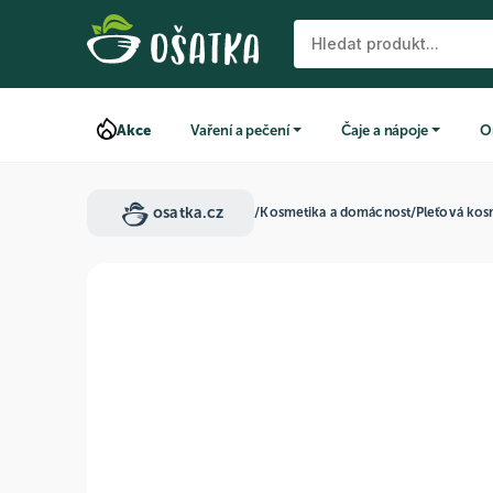
Akce
Vaření a pečení
Čaje a nápoje
O
osatka.cz
/
Kosmetika a domácnost
/
Pleťová kos