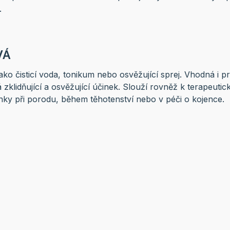
.
VÁ
ko čisticí voda, tonikum nebo osvěžující sprej. Vhodná i 
 zklidňující a osvěžující účinek. Slouží rovněž k terapeuti
inky při porodu, během těhotenství nebo v péči o kojence.
RADOST
chtějí uchovat mladistvý a sametový vzhled pokožky i ve 
čeným maminkám, které oceňují osvěžující účinky růžové v
ně po porodu.