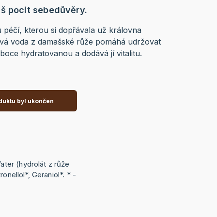
š pocit sebedůvěry.
péčí, kterou si dopřávala už královna
tová voda z damašské růže pomáhá udržovat
ce hydratovanou a dodává jí vitalitu.
duktu byl ukončen
er (hydrolát z růže
onellol*, Geraniol*. * -