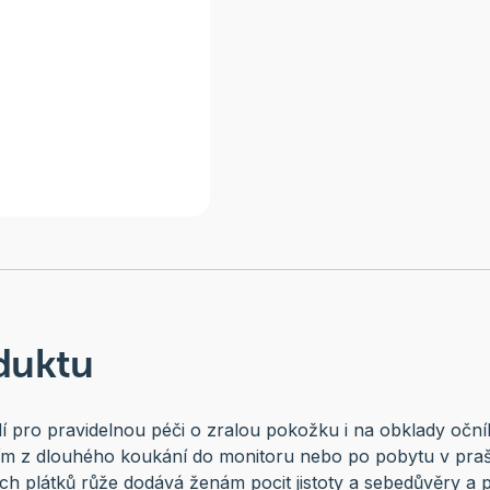
duktu
 pro pravidelnou péči o zralou pokožku i na obklady oční
m z dlouhého koukání do monitoru nebo po pobytu v praš
h plátků růže dodává ženám pocit jistoty a sebedůvěry a po