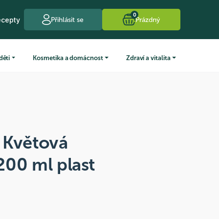
0
ecepty
Přihlásit se
Prázdný
děti
Kosmetika a domácnost
Zdraví a vitalita
a Květová
200 ml plast