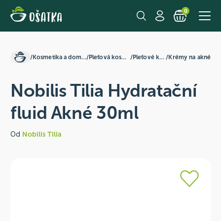
0
/
Kosmetika a domácnost
/
Pleťová kosmetika
/
Pleťové krémy
/
Krémy na akné
Nobilis Tilia Hydratační
fluid Akné 30ml
Od
Nobilis Tilia