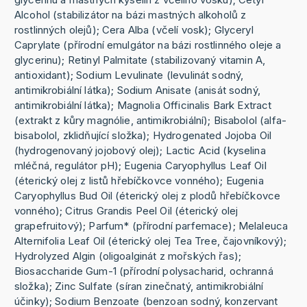
Alcohol (stabilizátor na bázi mastných alkoholů z
rostlinných olejů); Cera Alba (včelí vosk); Glyceryl
Caprylate (přírodní emulgátor na bázi rostlinného oleje a
glycerinu); Retinyl Palmitate (stabilizovaný vitamin A,
antioxidant); Sodium Levulinate (levulinát sodný,
antimikrobiální látka); Sodium Anisate (anisát sodný,
antimikrobiální látka); Magnolia Officinalis Bark Extract
(extrakt z kůry magnólie, antimikrobiální); Bisabolol (alfa-
bisabolol, zklidňující složka); Hydrogenated Jojoba Oil
(hydrogenovaný jojobový olej); Lactic Acid (kyselina
mléčná, regulátor pH); Eugenia Caryophyllus Leaf Oil
(éterický olej z listů hřebíčkovce vonného); Eugenia
Caryophyllus Bud Oil (éterický olej z plodů hřebíčkovce
vonného); Citrus Grandis Peel Oil (éterický olej
grapefruitový); Parfum* (přírodní parfemace); Melaleuca
Alternifolia Leaf Oil (éterický olej Tea Tree, čajovníkový);
Hydrolyzed Algin (oligoalginát z mořských řas);
Biosaccharide Gum-1 (přírodní polysacharid, ochranná
složka); Zinc Sulfate (síran zinečnatý, antimikrobiální
účinky); Sodium Benzoate (benzoan sodný, konzervant