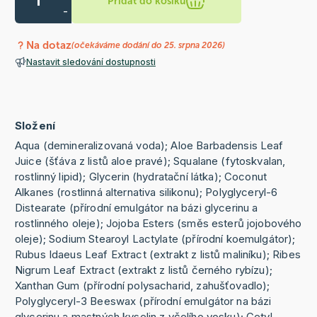
Přidat do košíku
-
Na dotaz
(očekáváme dodání do 25. srpna 2026)
Nastavit sledování dostupnosti
Složení
Aqua (demineralizovaná voda); Aloe Barbadensis Leaf
Juice (šťáva z listů aloe pravé); Squalane (fytoskvalan,
rostlinný lipid); Glycerin (hydratační látka); Coconut
Alkanes (rostlinná alternativa silikonu); Polyglyceryl-6
Distearate (přírodní emulgátor na bázi glycerinu a
rostlinného oleje); Jojoba Esters (směs esterů jojobového
oleje); Sodium Stearoyl Lactylate (přírodní koemulgátor);
Rubus Idaeus Leaf Extract (extrakt z listů maliníku); Ribes
Nigrum Leaf Extract (extrakt z listů černého rybízu);
Xanthan Gum (přírodní polysacharid, zahušťovadlo);
Polyglyceryl-3 Beeswax (přírodní emulgátor na bázi
glycerinu a mastných kyselin z včelího vosku); Cetyl