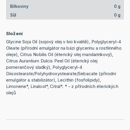
Bílkoviny
0 g
Sůl
0 g
Složení
Glycine Soja Oil (sojový olej v bio kvalitě), Polyglyceryl-4
Oleate (přírodní emulgátor na bázi glycerinu a rostlinného
oleje), Citrus Nobilis Oil (éterický olej mandarinkový),
Citrus Aurantium Dulcis Peel Oil (éterický olej
pomerančový sladký), Polyglyceryl-4
Diisostearate/Polyhydroxystearate/Sebacate (přirodní
emulgátor a stabilizátor), Lecithin (fosfolipidy),
Limonene*, Linalool*, Citral*. * - z přírodních éterických
olejů