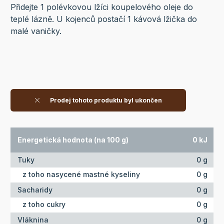
Přidejte 1 polévkovou lžíci koupelového oleje do
teplé lázně. U kojenců postačí 1 kávová lžička do
malé vaničky.
Prodej tohoto produktu byl ukončen
Energetická hodnota (na 100 g)
0 kJ
Tuky
0 g
z toho nasycené mastné kyseliny
0 g
Sacharidy
0 g
z toho cukry
0 g
Vláknina
0 g