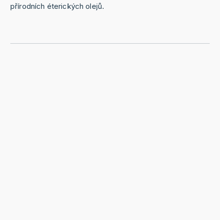
přírodních éterických olejů.
Co je Ošatka?
Dobré, zdravé, přírodní