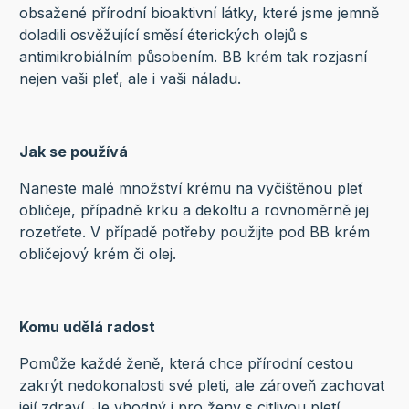
obsažené přírodní bioaktivní látky, které jsme jemně
doladili osvěžující směsí éterických olejů s
antimikrobiálním působením. BB krém tak rozjasní
nejen vaši pleť, ale i vaši náladu.
Jak se používá
Naneste malé množství krému na vyčištěnou pleť
obličeje, případně krku a dekoltu a rovnoměrně jej
rozetřete. V případě potřeby použijte pod BB krém
obličejový krém či olej.
Komu udělá radost
Pomůže každé ženě, která chce přírodní cestou
zakrýt nedokonalosti své pleti, ale zároveň zachovat
její zdraví. Je vhodný i pro ženy s citlivou pletí.