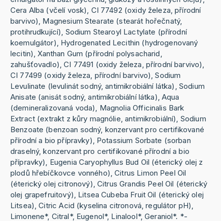
Cera Alba (včelí vosk), CI 77492 (oxidy železa, přírodní
barvivo), Magnesium Stearate (stearát hořečnatý,
protihrudkující), Sodium Stearoyl Lactylate (přírodní
koemulgátor), Hydrogenated Lecithin (hydrogenovaný
lecitin), Xanthan Gum (přírodní polysacharid,
zahušťovadlo), CI 77491 (oxidy železa, přírodní barvivo),
CI 77499 (oxidy železa, přírodní barvivo), Sodium
Levulinate (levulinát sodný, antimikrobiální látka), Sodium
Anisate (anisát sodný, antimikrobiální látka), Aqua
(demineralizovaná voda), Magnolia Officinalis Bark
Extract (extrakt z kůry magnólie, antimikrobiální), Sodium
Benzoate (benzoan sodný, konzervant pro certifikované
přírodní a bio přípravky), Potassium Sorbate (sorban
draselný, konzervant pro certifikované přírodní a bio
přípravky), Eugenia Caryophyllus Bud Oil (éterický olej z
plodů hřebíčkovce vonného), Citrus Limon Peel Oil
(éterický olej citronový), Citrus Grandis Peel Oil (éterický
olej grapefruitový), Litsea Cubeba Fruit Oil (éterický olej
Litsea), Citric Acid (kyselina citronová, regulátor pH),
Limonene*, Citral*, Eugenol*, Linalool*, Geraniol*. *-