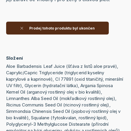
Prodej tohoto produktu byl ukončen
Složení
Aloe Barbadensis Leaf Juice (šťáva z listů aloe pravé),
Caprylic/Capric Triglyceride (triglycerid kyseliny
kaprylové a kaprinové), CI 77891 (oxid titaničitý, minerální
UV filtr), Glycerin (hydratační látka), Argania Spinosa
Kernel Oil (arganový rostlinný olej v bio kvalitě),
Limnanthes Alba Seed Oil (mokřadkový rostlinný olej),
Ricinus Communis Seed Oil (ricinový rostlinný olej),
Simmondsia Chinensis Seed Oil (jojobový rostlinný olej v
bio kvalitě), Squalane (fytoskvalan, rostlinný lipid),
Polyglyceryl-3 Methylglucose Distearate (přírodní
emulgátor na bázi glycerinu, glukózy a rostlinných olejů),