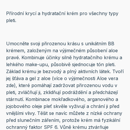
Přírodní krycí a hydratační krém pro všechny typy
pleti.
Umocněte svoji přirozenou krásu s unikátním BB
krémem, založeným na výjimečném působení aloe
pravé. Kombinuje účinky silně hydratačního krému a
lehkého make-upu, působivě sjednocuje tón pleti.
Základ krému je bezvodý a plný aktivních látek. Tvoří
jej šťáva a gel z aloe (více o výjimečnosti Aloe vera
zde), které pomáhají zadržovat přirozenou vodu v
pleti, zvláčňují ji, zklidňují podráždění a předcházejí
stárnutí. Kombinace mokřadkového, arganového a
jojobového oleje pleť skvěle vyživují a chrání ji před
vnějšími vlivy. Těšit se navíc můžete z nízké ochrany
před slunečním zářením, protože krém má fyzikální
ochranný faktor SPF 6. Vůně krému ztvárňuje