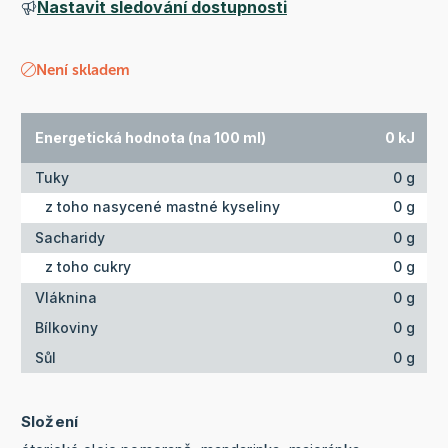
Nastavit sledování dostupnosti
Není skladem
Energetická hodnota (na 100 ml)
0 kJ
Tuky
0 g
z toho nasycené mastné kyseliny
0 g
Sacharidy
0 g
z toho cukry
0 g
Vláknina
0 g
Bílkoviny
0 g
Sůl
0 g
Složení