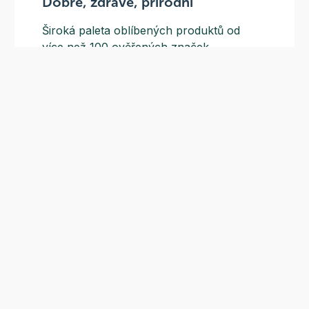
Dobré, zdravé, přírodní
Široká paleta oblíbených produktů od
více než 100 ověřených značek.
Doprava ZDARMA
Do výdejních míst a boxů nad 999 Kč,
doručení na adresu nad 1499 Kč.