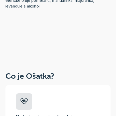
éterické oleje pomeranč, mandarinka, majoránka,
levandule a alkohol
Co je Ošatka?