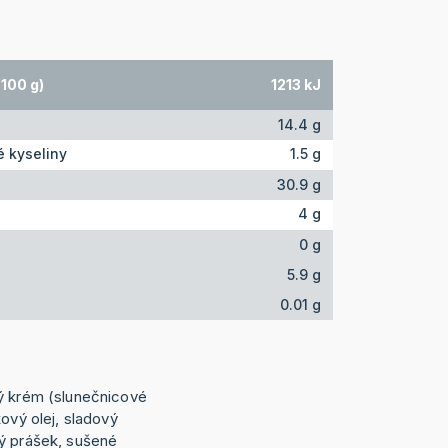
100 g)
1213 kJ
14.4 g
 kyseliny
1.5 g
30.9 g
4 g
0 g
5.9 g
0.01 g
ý krém (slunečnicové
kový olej, sladový
ý prášek, sušené