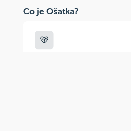
Co je Ošatka?
Dobré, zdravé, přírodní
Široká paleta oblíbených produktů od
více než 100 ověřených značek.
Zák
(pra
E-m
Tel