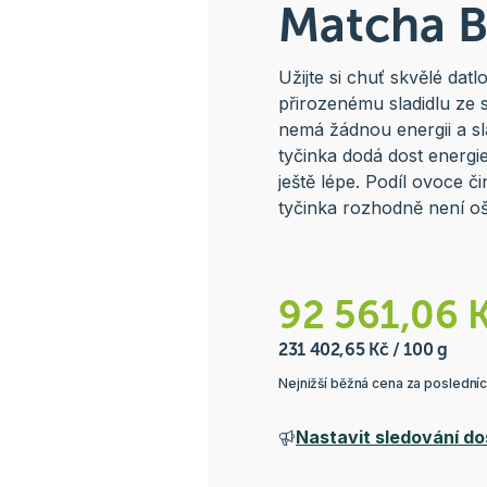
Matcha B
Užijte si chuť skvělé da
přirozenému sladidlu ze s
nemá žádnou energii a sl
tyčinka dodá dost energie
ještě lépe. Podíl ovoce 
tyčinka rozhodně není oš
92 561,06 
231 402,65 Kč / 100 g
Nejnižší běžná cena za poslední
Nastavit sledování do