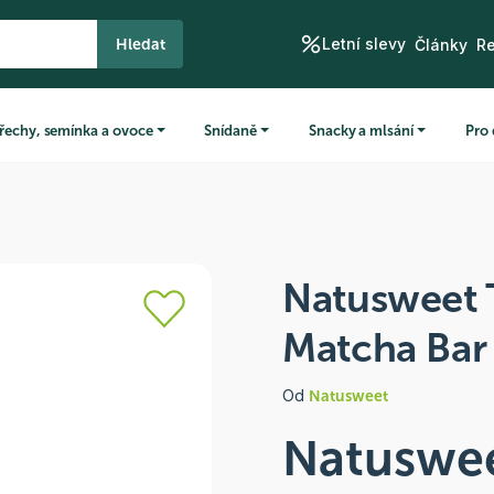
Letní slevy
Hledat
Články
R
řechy, semínka a ovoce
Snídaně
Snacky a mlsání
Pro 
Natusweet 
Matcha Bar 
Od
Natusweet
Natuswee