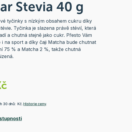
ar Stevia 40 g
tlové tyčinky s nízkým obsahem cukru díky
tévie. Tyčinka je slazena právě stévií, která
adí a chutná stejně jako cukr. Přesto Vám
 i na sport a díky čaji Matcha bude chutnat
činí 75 % a Matcha 2 %, takže chutná
izená.
Kč
ch 30 dnů: Kč.
Historie ceny
.
stupnosti