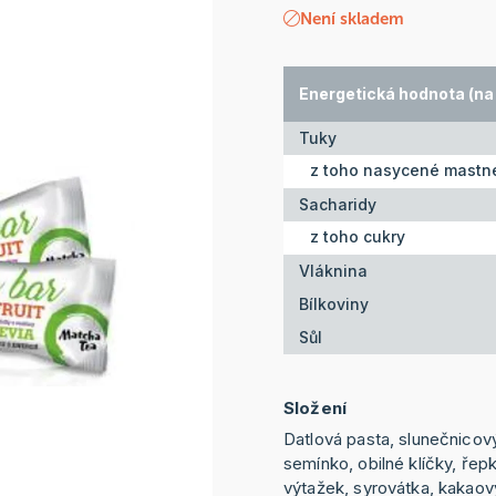
Není skladem
Energetická hodnota (na 
Tuky
z toho nasycené mastné
Sacharidy
z toho cukry
Vláknina
Bílkoviny
Sůl
Složení
Datlová pasta, slunečnicov
semínko, obilné klíčky, řep
výtažek, syrovátka, kakaov