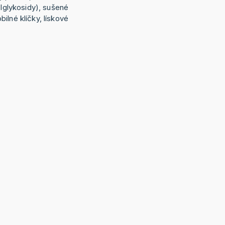
olglykosidy), sušené
ilné klíčky, lískové