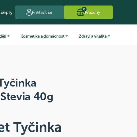
0
ecepty
Přihlásit se
Prázdný
děti
Kosmetika a domácnost
Zdraví a vitalita
Tyčinka
Stevia 40g
t Tyčinka