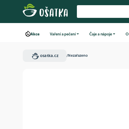
Akce
Vaření a pečení
Čaje a nápoje
O
osatka.cz
/
Nezařazeno