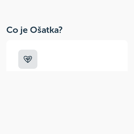
Co je Ošatka?
Dobré, zdravé, přírodní
Široká paleta oblíbených produktů od
více než 100 ověřených značek.