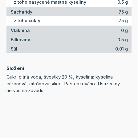
z toho nasycené mastné kyseliny
0.5 g
Sacharidy
75 g
z toho cukry
75 g
Vláknina
0 g
Bílkoviny
0.5 g
Sůl
0.01 g
Složení
Cukr, pitná voda, švestky 20 %, kyselina: kyselina
citrónová, citrónová silice. Pasterizováno. Usazeniny
nejsou na závadu.