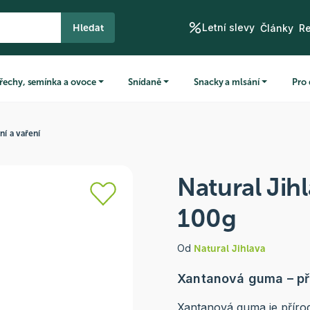
Letní slevy
Hledat
Články
R
řechy, semínka a ovoce
Snídaně
Snacky a mlsání
Pro 
ní a vaření
Natural Jih
100g
Od
Natural Jihlava
Xantanová guma – pří
Xantanová guma je přírod