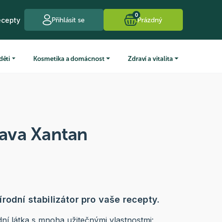
0
ecepty
Přihlásit se
Prázdný
děti
Kosmetika a domácnost
Zdraví a vitalita
lava Xantan
rodní stabilizátor pro vaše recepty.
ní látka s mnoha užitečnými vlastnostmi: