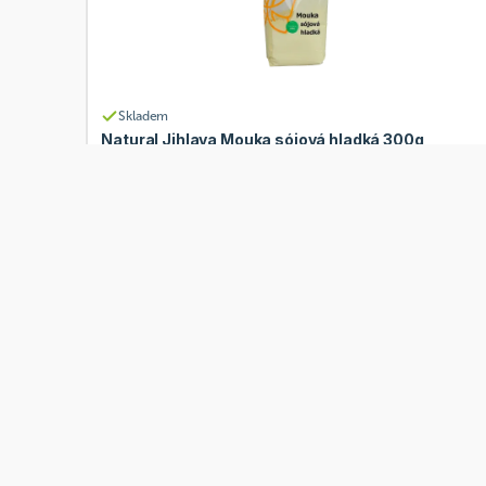
Skladem
Natural Jihlava Mouka sójová hladká 300g
Od
Natural Jihlava
34 Kč
Přidat
BIO