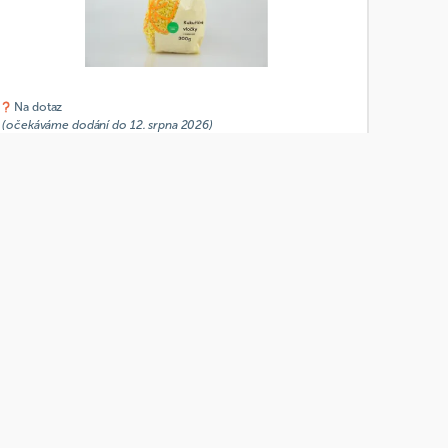
Na dotaz
(očekáváme dodání do 12. srpna 2026)
Natural Jihlava Kukuřičné vločky instantní 300g
Od
Natural Jihlava
25 Kč
Přidat