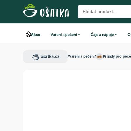
Akce
Vaření a pečení
Čaje a nápoje
O
osatka.cz
/
Vaření a pečení
/
Přísady pro peče