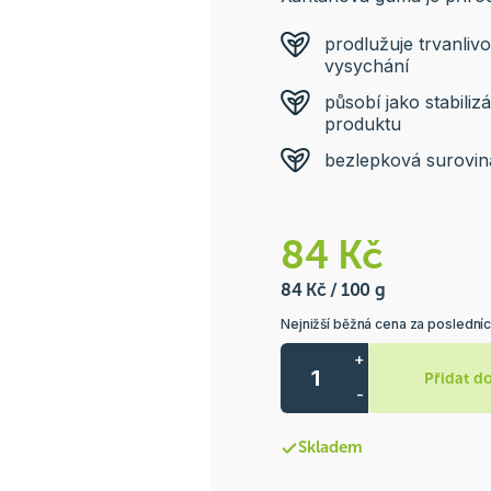
prodlužuje trvanlivo
vysychání
působí jako stabili
produktu
bezlepková surovina
84 Kč
84 Kč / 100 g
Nejnižší běžná cena za posledníc
+
Přidat d
-
Skladem