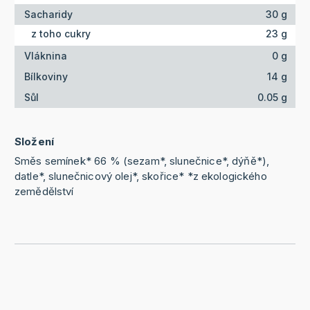
Sacharidy
30 g
z toho cukry
23 g
Vláknina
0 g
Bílkoviny
14 g
Sůl
0.05 g
Složení
Směs semínek* 66 % (sezam*, slunečnice*, dýňě*),
datle*, slunečnicový olej*, skořice* *z ekologického
zemědělství