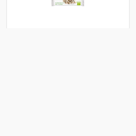
Skladem
Natural Bars Slunečnicová pochoutka 30 g
Od
Natural Bars
21 Kč
Přidat
Co je Ošatka?