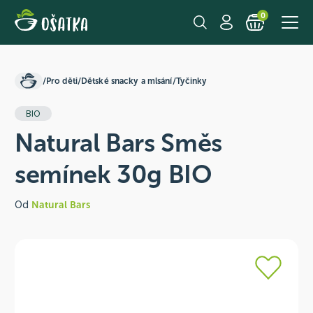
0
/
Pro děti
/
Dětské snacky a mlsání
/
Tyčinky
BIO
Natural Bars Směs
semínek 30g BIO
Od
Natural Bars