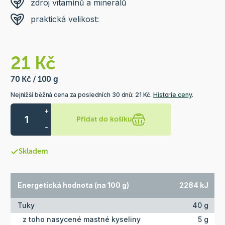
zdroj vitamínů a minerálů
praktická velikost:
21 Kč
70 Kč / 100 g
Nejnižší běžná cena za posledních 30 dnů: 21 Kč.
Historie ceny
.
+
Přidat do košíku
-
Skladem
Energetická hodnota (na 100 g)
2284 kJ
Tuky
40 g
z toho nasycené mastné kyseliny
5 g