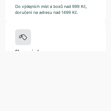
Do výdejních míst a boxů nad 999 Kč,
doručení na adresu nad 1499 Kč.
Slevové akce
Tematické kampaně a kampaně s
dodavateli - pravidelně, každý měsíc.