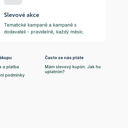
Slevové akce
Tematické kampaně a kampaně s
dodavateli - pravidelně, každý měsíc.
nákupu
Často se nás ptáte
 a platba
Mám slevový kupón. Jak ho
uplatním?
ní podmínky
Kdy obdržím svoji
ační řád
objednávku?
a osobních údajů
Jak mám řešit reklamaci?
Proč používáte v zásilce tolik
bublinkové folie?
Kde mohu vrátit prázdné
vratné obaly?