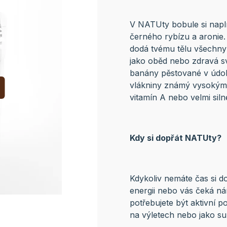
V NATUty bobule si nap
černého rybízu a aronie
dodá tvému tělu všechny 
jako oběd nebo zdravá sv
banány pěstované v údolí
vlákniny známý vysokým 
vitamín A nebo velmi siln
Kdy si dopřát NATUty?
Kdykoliv nemáte čas si dop
energii nebo vás čeká ná
potřebujete být aktivní p
na výletech nebo jako su