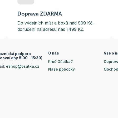
Doprava ZDARMA
Do výdejních míst a boxů nad 999 Kč,
doručení na adresu nad 1499 Kč.
O nás
Vše o 
aznická podpora
covní dny 8:00 - 15:30)
Proč Ošatka?
Doprava
ail:
eshop@osatka.cz
Naše pobočky
Obchod
efon:
+420 222 501 335
Člen skupiny Medicon
Reklam
efon:
+420 739 381 539
Certifikáty
Ochran
ší kontakty