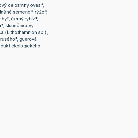
ový celozrnný oves*,
 lněné semeno*, rýže*,
y*, černý rybíz*,
n*, slunečnicový
sa (Lithothamnion sp.),
trusého*, guarová
odukt ekologického