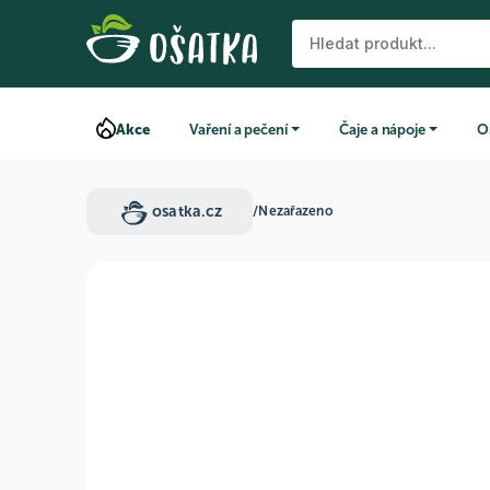
Akce
Vaření a pečení
Čaje a nápoje
O
osatka.cz
/
Nezařazeno