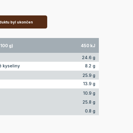
duktu byl ukončen
100 g)
450 kJ
24.6 g
 kyseliny
8.2 g
25.9 g
13.9 g
10.9 g
25.8 g
0.8 g