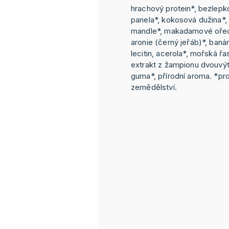
hrachový protein*, bezlepk
panela*, kokosová dužina*,
mandle*, makadamové ořech
aronie (černý jeřáb)*, baná
lecitin, acerola*, mořská řa
extrakt z žampionu dvouvý
guma*, přírodní aroma. *pr
zemědělství.