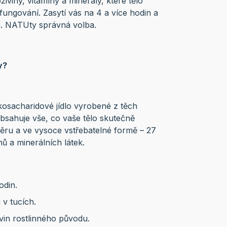
viny, vitamíny a minerály, které tělo
ungování. Zasytí vás na 4 a více hodin a
in. NATUty správná volba.
y?
osacharidové jídlo vyrobené z těch
Obsahuje vše, co vaše tělo skutečně
ěru a ve vysoce vstřebatelné formě – 27
nů a minerálních látek.
odin.
 v tucích.
vin rostlinného původu.