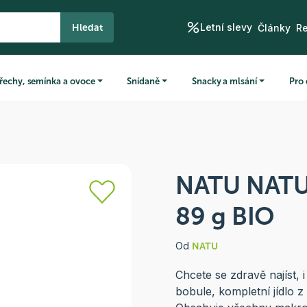
Letní slevy
Hledat
Články
R
řechy, semínka a ovoce
Snídaně
Snacky a mlsání
Pro 
NATU NATU
89 g BIO
Od
NATU
Chcete se zdravě najíst, 
bobule, kompletní jídlo z