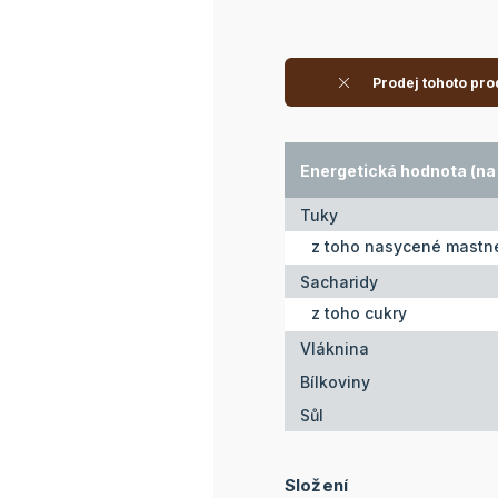
Prodej tohoto pro
Energetická hodnota (na 
Tuky
z toho nasycené mastné
Sacharidy
z toho cukry
Vláknina
Bílkoviny
Sůl
Složení