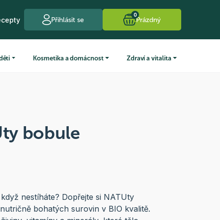
0
ecepty
Přihlásit se
Prázdný
děti
Kosmetika a domácnost
Zdraví a vitalita
ty bobule
i když nestíháte? Dopřejte si NATUty
 nutričně bohatých surovin v BIO kvalitě.