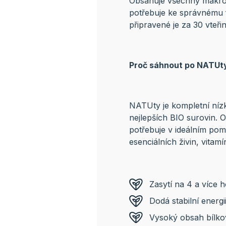
Obsahuje všechny makroži
potřebuje ke správnému f
připravené je za 30 vteř
Proč sáhnout po NATUt
NATUty je kompletní nízk
nejlepších BIO surovin. 
potřebuje v ideálním pom
esenciálních živin, vitamí
Zasytí na 4 a více h
Dodá stabilní energii
Vysoký obsah bílko