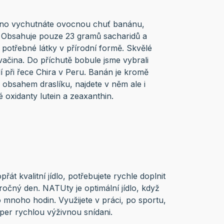
lno vychutnáte ovocnou chuť banánu,
. Obsahuje pouze 23 gramů sacharidů a
potřebné látky v přírodní formě. Skvělé
ačina. Do příchutě bobule jsme vybrali
 při řece Chira v Peru. Banán je kromě
obsahem draslíku, najdete v něm ale i
é oxidanty lutein a zeaxanthin.
řát kvalitní jídlo, potřebujete rychle doplnit
ročný den. NATUty je optimální jídlo, když
o mnoho hodin. Využijete v práci, po sportu,
per rychlou výživnou snídani.