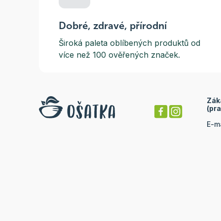
Dobré, zdravé, přírodní
Široká paleta oblíbených produktů od
více než 100 ověřených značek.
Zák
(pra
E-m
Tel
Odběr novinek
Tel
Nepropásněte naše sezónní akce a nejnovější
Dal
recepty
Odeslat
Vyplněním souhlasíte se
zpracováním osobních