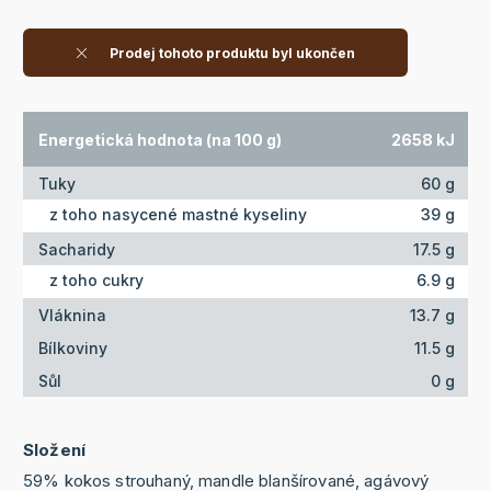
Prodej tohoto produktu byl ukončen
Energetická hodnota (na 100 g)
2658 kJ
Tuky
60 g
z toho nasycené mastné kyseliny
39 g
Sacharidy
17.5 g
z toho cukry
6.9 g
Vláknina
13.7 g
Bílkoviny
11.5 g
Sůl
0 g
Složení
59% kokos strouhaný, mandle blanšírované, agávový