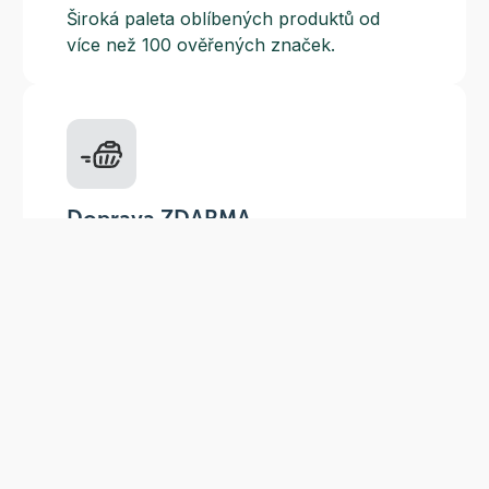
Široká paleta oblíbených produktů od
více než 100 ověřených značek.
Doprava ZDARMA
Do výdejních míst a boxů nad 999 Kč,
doručení na adresu nad 1499 Kč.
Slevové akce