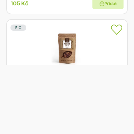
105 Kč
Přidat
BIO
Skladem
NATU Kokosové chipsy kakao 70 g BIO
Od
NATU
62 Kč
Přidat
BIO