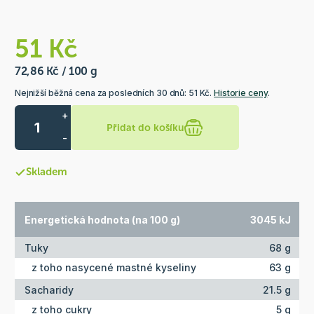
51 Kč
72,86 Kč / 100 g
Nejnižší běžná cena za posledních 30 dnů: 51 Kč.
Historie ceny
.
+
Přidat do košíku
-
Skladem
Energetická hodnota (na 100 g)
3045 kJ
Tuky
68 g
z toho nasycené mastné kyseliny
63 g
Sacharidy
21.5 g
z toho cukry
5 g