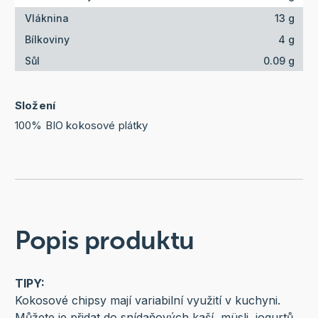
Vláknina
13 g
Bílkoviny
4 g
Sůl
0.09 g
Složení
100% BIO kokosové plátky
Popis produktu
TIPY:
Kokosové chipsy mají variabilní využití v kuchyni.
Můžete je přidat do snídaňových kaší, müsli, jogurtů,