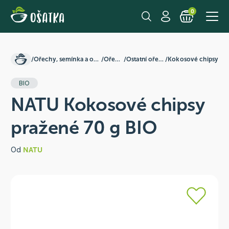
0
/
Ořechy, semínka a ovoce
/
Ořechy
/
Ostatní ořechy
/
Kokosové chipsy
BIO
NATU Kokosové chipsy
pražené 70 g BIO
Od
NATU