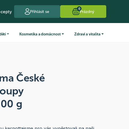
0
ecepty
Přihlásit se
Prázdný
děti
Kosmetika a domácnost
Zdraví a vitalita
rma České
roupy
500 g
vu kernotta
jsme pro vás vypěstovali na naši