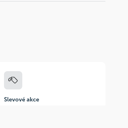
Slevové akce
Tematické kampaně a kampaně s
dodavateli - pravidelně, každý měsíc.