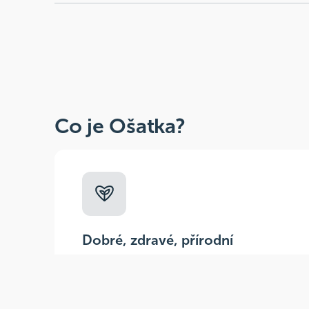
Co je Ošatka?
Dobré, zdravé, přírodní
Široká paleta oblíbených produktů od
více než 100 ověřených značek.