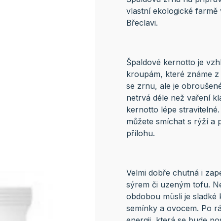
vlastní ekologické farm
Břeclavi.
Špaldové kernotto je vz
kroupám, které známe z p
se zrnu, ale je obroušené
netrvá déle než vaření k
kernotto lépe stravitelné
můžete smíchat s rýží a 
přílohu.
Velmi dobře chutná i za
sýrem či uzeným tofu. Ne
obdobou müsli je sladké 
semínky a ovocem. Po rá
energii, která se bude p