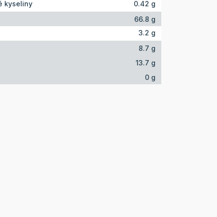
 kyseliny
0.42 g
66.8 g
3.2 g
8.7 g
13.7 g
0 g