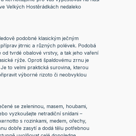
ě ve Velkých Hostěrádkách nedaleko
hledově podobné klasickým ječným
říprav jitrnic a různých polévek. Podobá
 od tvrdé obalové vrstvy, a tak jeho vaření
lasické rýže. Oproti špaldovému zrnu je
. Je to velmi praktická surovina, kterou
připravit výborné rizoto či neobvyklou
pečené se zeleninou, masem, houbami,
bo vyzkoušejte netradiční snídani –
kernotto s rozinkami, medem, ořechy,
nu dobře zasytí a dodá tělu potřebnou
ostupně uvolňovat celé dopoledne.