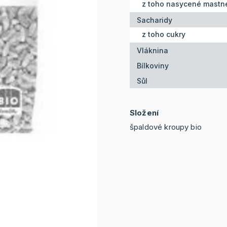
z toho nasycené mastné
Sacharidy
z toho cukry
Vláknina
Bílkoviny
Sůl
Složení
špaldové kroupy bio