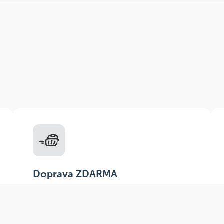
Doprava ZDARMA
Do výdejních míst a boxů nad 999 Kč,
doručení na adresu nad 1499 Kč.