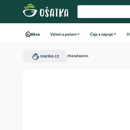
Akce
Vaření a pečení
Čaje a nápoje
O
osatka.cz
/
Nezařazeno