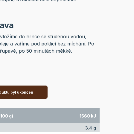
rava
vložíme do hrnce se studenou vodou,
leje a vaříme pod poklicí bez míchání. Po
křupavé, po 50 minutách měkké.
duktu byl ukončen
100 g)
1560 kJ
3.4 g