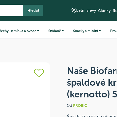
Letní slevy
Hledat
Články
R
řechy, semínka a ovoce
Snídaně
Snacky a mlsání
Pro 
Naše Biofa
špaldové k
(kernotto) 
Od
PROBIO
Špaldová zrna na přípra