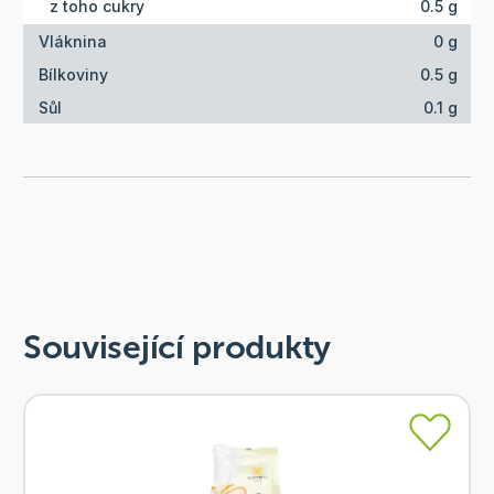
z toho cukry
0.5 g
Vláknina
0 g
Bílkoviny
0.5 g
Sůl
0.1 g
Související produkty