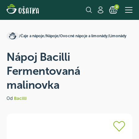
0
/
Čaje a nápoje
/
Nápoje
/
Ovocné nápoje a limonády
/
Limonády
Nápoj Bacilli
Fermentovaná
malinovka
Od
Bacilli