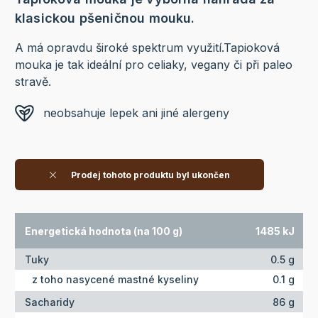
klasickou pšeničnou mouku.
A má opravdu široké spektrum využití.Tapioková
mouka je tak ideální pro celiaky, vegany či při paleo
stravě.
neobsahuje lepek ani jiné alergeny
Prodej tohoto produktu byl ukončen
Energetická hodnota (na 100 g)
1485 kJ
Tuky
0.5 g
z toho nasycené mastné kyseliny
0.1 g
Sacharidy
86 g