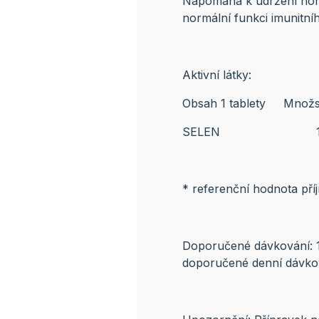
Napomáhá k udržení norm
normální funkci imunitní
Aktivní látky:
Obsah 1 tablety Množs
SELEN 100
* referenční hodnota příj
Doporučené dávkování: 1
doporučené denní dávko