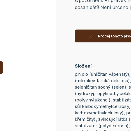
Upozornění: Přípravek ne
dosah dětí! Není určeno 
Prodej tohoto pro
Složení
plnidlo (uhličitan vápenatý)
(mikrokrystalická celulosa)
seleničitan sodný (selen), s
(hydroxypropylmethylcelulos
(polyvinylalkohol), stabiliz
sůl karboxymethylcelulosy,
karboxymethylcelulosy), pr
křemičitý), zvlhčující látka 
stabilizátor (polydextrosa),