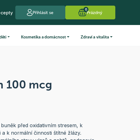
0
ecepty
Přihlásit se
Prázdný
děti
Kosmetika a domácnost
Zdraví a vitalita
n 100 mcg
 buněk před oxidativním stresem, k
 k normální činnosti štítné žlázy.