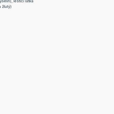
elin), lešticí látka
a žlutý)