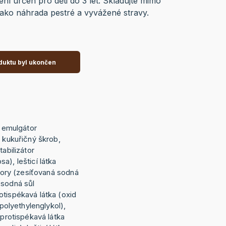
ní určen pro děti do 3 let. Skladujte mimo
jako náhrada pestré a vyvážené stravy.
duktu byl ukončen
, emulgátor
, kukuřičný škrob,
tabilizátor
a), lešticí látka
átory (zesíťovaná sodná
 sodná sůl
otispékavá látka (oxid
(polyethylenglykol),
 protispékavá látka