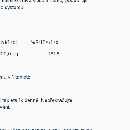
álního stavu vlasů a nehtů, podporuje
ho systému.
tví/1 tbl. %RHP*/1 tbl.
,0 µg 181,8
mu v 1 tabletě
 tableta 1x denně. Nepřekračujte
vání.