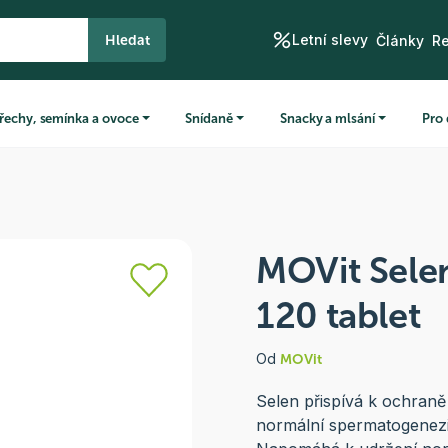
Letní slevy
Hledat
Články
R
řechy, semínka a ovoce
Snídaně
Snacky a mlsání
Pro 
MOVit Sele
120 tablet
Od
MOVit
Selen přispívá k ochraně
normální spermatogenezi a