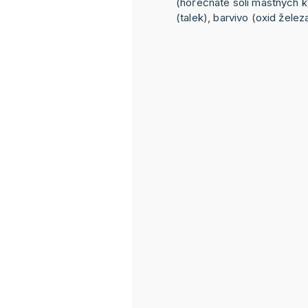
(hořečnaté soli mastných kys
(talek), barvivo (oxid želez