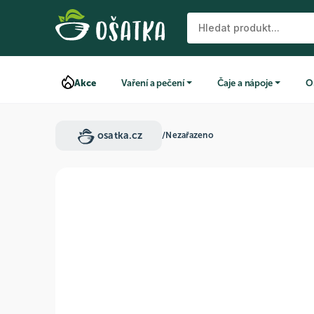
Akce
Vaření a pečení
Čaje a nápoje
O
osatka.cz
/
Nezařazeno