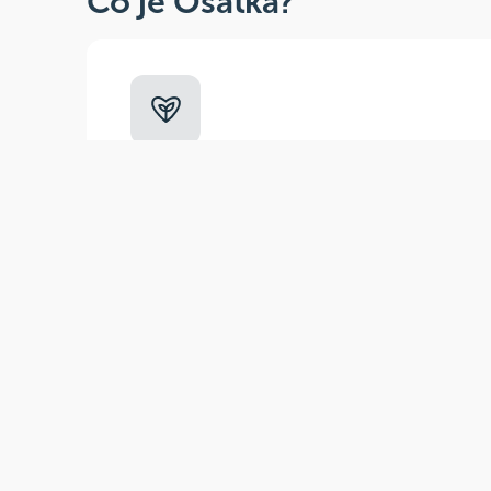
Co je Ošatka?
Dobré, zdravé, přírodní
Široká paleta oblíbených produktů od
více než 100 ověřených značek.
Zák
(pra
E-m
Tel
Odběr novinek
Tel
Nepropásněte naše sezónní akce a nejnovější