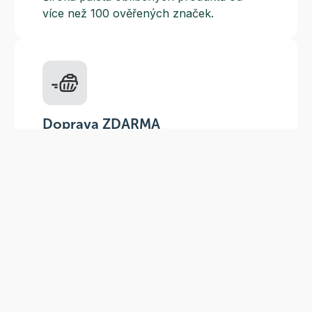
více než 100 ověřených značek.
Doprava ZDARMA
Do výdejních míst a boxů nad 999 Kč,
doručení na adresu nad 1499 Kč.
Slevové akce
Tematické kampaně a kampaně s