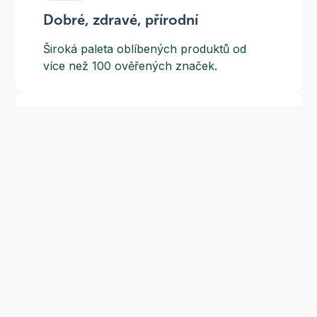
Dobré, zdravé, přírodní
Široká paleta oblíbených produktů od
více než 100 ověřených značek.
Doprava ZDARMA
Do výdejních míst a boxů nad 999 Kč,
doručení na adresu nad 1499 Kč.