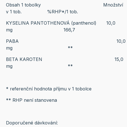
Obsah 1 tobolky Množství
v 1 tob. %RHP*/1 tob.
KYSELINA PANTOTHENOVÁ (panthenol) 10,0
mg 166,7
PABA 10,0
mg **
BETA KAROTEN 15,0
mg **
* referenční hodnota příjmu v 1 tobolce
** RHP není stanovena
Doporučené dávkování: