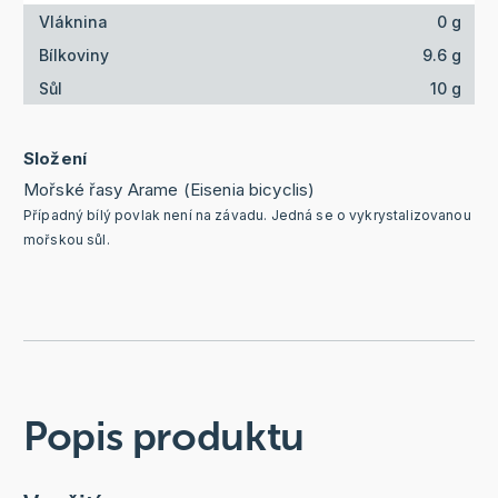
Vláknina
0 g
Bílkoviny
9.6 g
Sůl
10 g
Složení
Mořské řasy Arame (Eisenia bicyclis)
Případný bílý povlak není na závadu. Jedná se o vykrystalizovanou
mořskou sůl.
Popis produktu