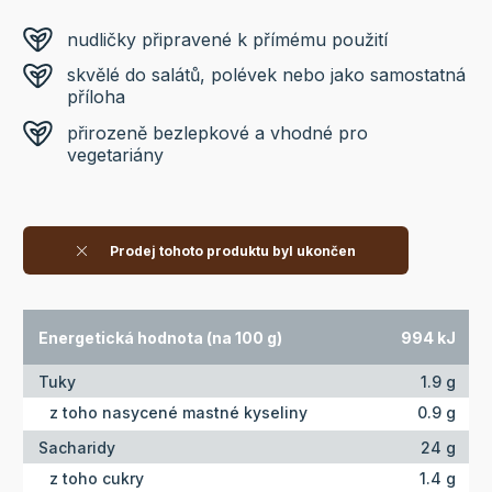
nudličky připravené k přímému použití
skvělé do salátů, polévek nebo jako samostatná
příloha
přirozeně bezlepkové a vhodné pro
vegetariány
Prodej tohoto produktu byl ukončen
Energetická hodnota (na 100 g)
994 kJ
Tuky
1.9 g
z toho nasycené mastné kyseliny
0.9 g
Sacharidy
24 g
z toho cukry
1.4 g