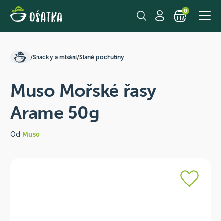
0
/
Snacky a mlsání
/
Slané pochutiny
Muso Mořské řasy
Arame 50g
Od
Muso