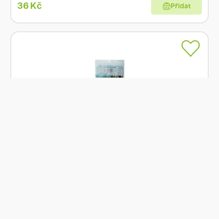
36 Kč
Přidat
Skladem
Muso Mořské řasy Sushi Nori 25 g
Od
Muso
152 Kč
Přidat
BIO