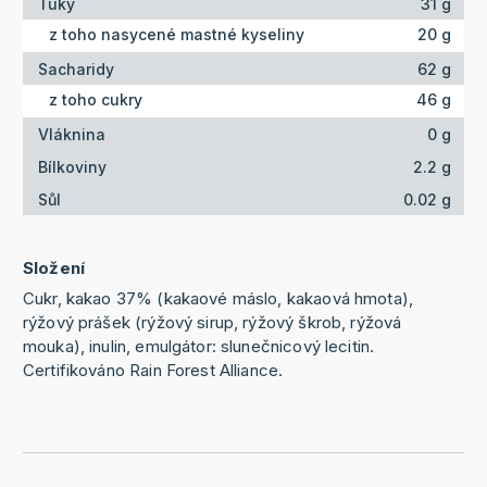
Tuky
31 g
z toho nasycené mastné kyseliny
20 g
Sacharidy
62 g
z toho cukry
46 g
Vláknina
0 g
Bílkoviny
2.2 g
Sůl
0.02 g
Složení
Cukr, kakao 37% (kakaové máslo, kakaová hmota),
rýžový prášek (rýžový sirup, rýžový škrob, rýžová
mouka), inulin, emulgátor: slunečnicový lecitin.
Certifikováno Rain Forest Alliance.