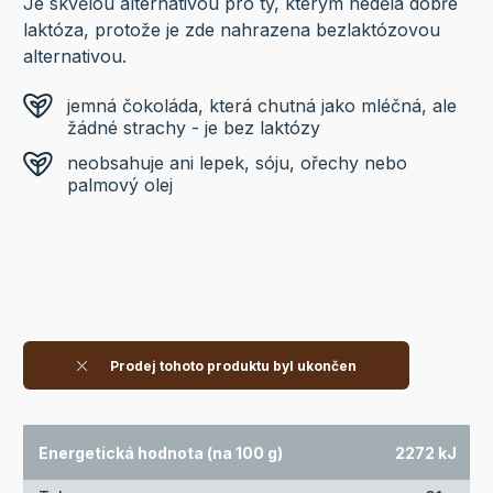
Je skvělou alternativou pro ty, kterým nedělá dobře
laktóza, protože je zde nahrazena bezlaktózovou
alternativou.
jemná čokoláda, která chutná jako mléčná, ale
žádné strachy - je bez laktózy
neobsahuje ani lepek, sóju, ořechy nebo
palmový olej
Prodej tohoto produktu byl ukončen
Energetická hodnota (na 100 g)
2272 kJ