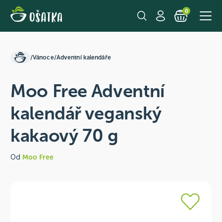
0
/
Vánoce
/
Adventní kalendáře
Moo Free Adventní
kalendář veganský
kakaový 70 g
Od
Moo Free