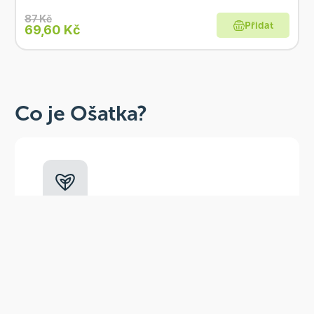
87 Kč
Přidat
69,60 Kč
Co je Ošatka?
Dobré, zdravé, přírodní
Široká paleta oblíbených produktů od
více než 100 ověřených značek.