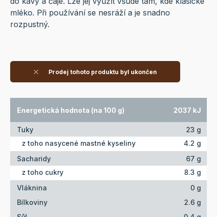
do kávy a čaje. Lze jej využít všude tam, kde klasické
mléko. Při používání se nesráží a je snadno
rozpustný.
Prodej tohoto produktu byl ukončen
Energetická hodnota (na 100 g)
2037 kJ
Tuky
23 g
z toho nasycené mastné kyseliny
4.2 g
Sacharidy
67 g
z toho cukry
8.3 g
Vláknina
0 g
Bílkoviny
2.6 g
Sůl
0.4 g