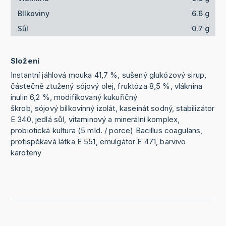
Bílkoviny
6.6 g
Sůl
0.7 g
Složení
Instantní jáhlová mouka 41,7 %, sušený glukózový sirup,
částečně ztužený sójový olej, fruktóza 8,5 %, vláknina
inulin 6,2 %, modifikovaný kukuřičný
škrob, sójový bílkovinný izolát, kaseinát sodný, stabilizátor
E 340, jedlá sůl, vitaminový a minerální komplex,
probiotická kultura (5 mld. / porce) Bacillus coagulans,
protispékavá látka E 551, emulgátor E 471, barvivo
karoteny