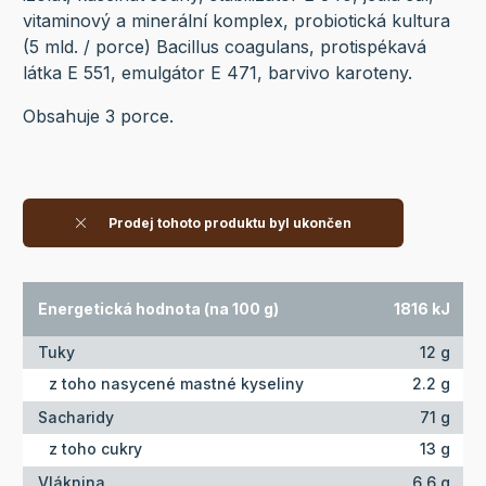
vitaminový a minerální komplex, probiotická kultura
(5 mld. / porce) Bacillus coagulans, protispékavá
látka E 551, emulgátor E 471, barvivo karoteny.
Obsahuje 3 porce.
Prodej tohoto produktu byl ukončen
Energetická hodnota (na 100 g)
1816 kJ
Tuky
12 g
z toho nasycené mastné kyseliny
2.2 g
Sacharidy
71 g
z toho cukry
13 g
Vláknina
6.6 g