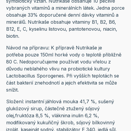
symbiotický vztah. Nutrikaše obsahuje 10 pečlivě
vybraných vitamínů a minerálních látek. Jedna porce
obsahuje 33% doporučené denní dávky vitaminů a
minerálů. Nutrikaše obsahuje vitaminy B1, B2, B6,
B12, E, C, kyselinu listovou, pantotenovou, niacin,
biotin.
Návod na přípravu: K přípravě Nutrikaše je
potřeba pouze 150ml horké vody o teplotě přibližně
80 C. Nedoporučujeme používat vodu vřelou z
důvodu neblahého vlivu na probiotické kultury
Lactobacillus Sporogenes. Při vyšších teplotách se
část bakterií znehodnotí a jejich efektivita se může
snížit.
Složení: instantní jáhlová mouka 41,7 %, sušený
glukózový sirup, částečně ztužený sójový
olej,fruktóza 8,5 %, vláknina inulin 6,2 %,
modifikovaný kukuřičný škrob, sójový bílkovinný
izolát, kaseinát sodný, stabilizátor E 340, jedlá sůl,