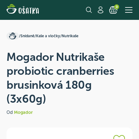
0
/
Snídaně
/
Kaše a vločky
/
Nutrikaše
Mogador Nutrikaše
probiotic cranberries
brusinková 180g
(3x60g)
Od
Mogador