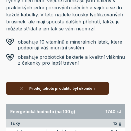
rychlý oběd nebo večeře.Nutrikaše jsou baleny v
praktických jednoporcových sáčcích a vejdou se do
každé kabelky. V této najdete kousky lyofilizovaných
brusinek, ale mají spoustu dalších příchutí, takže je
můžete střídat a jen tak se vám neomrzí.
obsahuje 10 vitamínů a minerálních látek, které
podporují váš imunitní systém
obsahuje probiotické bakterie a kvalitní vlákninu
z čekanky pro lepší trávení
Prodej tohoto produktu byl ukončen
Energetická hodnota (na 100 g)
1740 kJ
Tuky
12 g