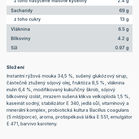
z toho nasycené mastné kyseliny
2.4 g
Sacharidy
69 g
z toho cukry
13 g
Vláknina
6.5 g
Bílkoviny
4.2 g
Sůl
0.97 g
Složení
Instantní rýžová mouka 34,5 %, sušený glukózový sirup,
částečně ztužený sójový olej, fruktóza 8,5 %, vláknina
inulin 6,4 %, modifikovaný kukuřičný škrob, sójový
bílkovinný izolát, mrazem sušená klikva velkoplodá 1,5 %,
kaseinát sodný, stabilizátor E 340, jedlá sůl, vitamínový a
minerální komplex, probiotická kultura Bacillus coagulans
(5 mld/porce), aroma, protispékavá látka E 551, emulgátor
E 471, barvivo karoteny.