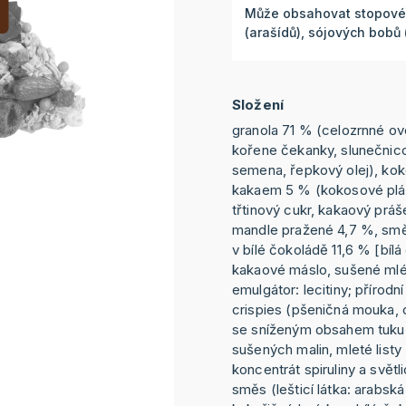
Může obsahovat stopové 
(arašídů), sójových bobů
Složení
granola 71 % (celozrnné ov
kořene čekanky, slunečnic
semena, řepkový olej), kok
kakaem 5 % (kokosové plá
třtinový cukr, kakaový práš
mandle pražené 4,7 %, sm
v bílé čokoládě 11,6 % [bíl
kakaové máslo, sušené mlé
emulgátor: lecitiny; přírodn
crispies (pšeničná mouka, c
se sníženým obsahem tuku
sušených malin, mleté listy
koncentrát spiruliny a světli
směs (lešticí látka: arabsk