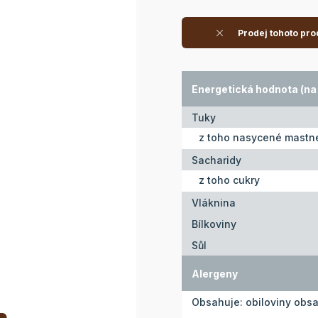
Prodej tohoto pro
Energetická hodnota (na 
Tuky
z toho nasycené mastné
Sacharidy
z toho cukry
Vláknina
Bílkoviny
Sůl
Alergeny
Obsahuje: obiloviny obsa