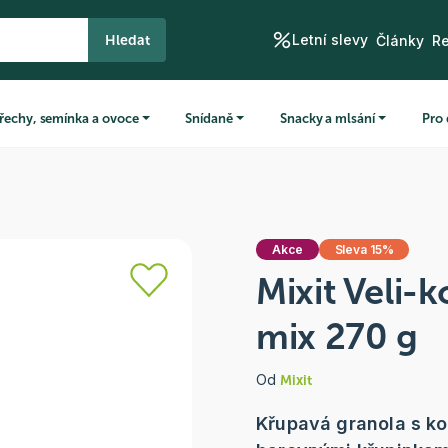
Letní slevy
Hledat
Články
R
řechy, semínka a ovoce
Snídaně
Snacky a mlsání
Pro 
Akce
Sleva 15%
Mixit Veli-
mix 270 g
Od
Mixit
Křupavá granola s k