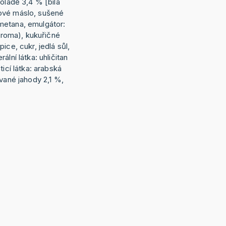
koládě 3,4 % [bílá
ové máslo, sušené
metana, emulgátor:
 aroma), kukuřičné
ice, cukr, jedlá sůl,
ální látka: uhličitan
ticí látka: arabská
ované jahody 2,1 %,