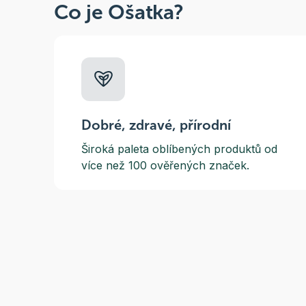
Co je Ošatka?
Dobré, zdravé, přírodní
Široká paleta oblíbených produktů od
více než 100 ověřených značek.
Zák
(pra
E-m
Tel
Odběr novinek
Tel