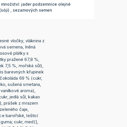
množství: jader podzemnice olejné
 (sóji) , sezamových semen
esné vločky, vláknina z
ová semena, lněná
osové plátky s
tky pražené 67,8 %,
ek 7,5 %, mořská sůl),
ěs barevných křupinek
á čokoláda 69 % (cukr,
ko, sušená smetana,
í vanilkové aroma),
ukr, jedlá sůl, kakao
), prášek z mrazem
 zeleného čaje,
ce barvířské, lešticí
á guma; cukr, med)],