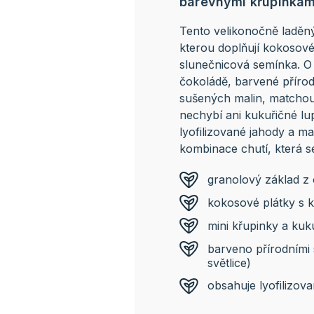
barevnými křupinkami
Tento velikonočně laděný
kterou doplňují kokosové
slunečnicová semínka. O b
čokoládě, barvené příro
sušených malin, matchou, 
nechybí ani kukuřičné lu
lyofilizované jahody a ma
kombinace chutí, která se
granolový základ z
kokosové plátky s 
mini křupinky a kuk
barveno přírodními 
světlice)
obsahuje lyofilizov