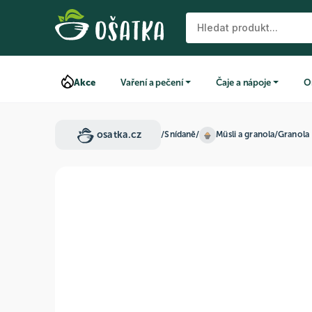
Akce
Vaření a pečení
Čaje a nápoje
O
osatka.cz
/
Snídaně
/
Müsli a granola
/
Granola