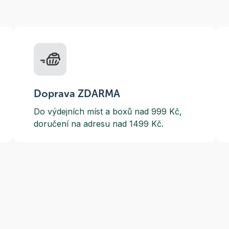
Doprava ZDARMA
Do výdejních míst a boxů nad 999 Kč,
doručení na adresu nad 1499 Kč.
O nás
Vše o 
aznická podpora
covní dny 8:00 - 15:30)
Proč Ošatka?
Doprava
ail:
eshop@osatka.cz
Naše pobočky
Obchod
efon:
+420 222 501 335
Člen skupiny Medicon
Reklam
efon:
+420 739 381 539