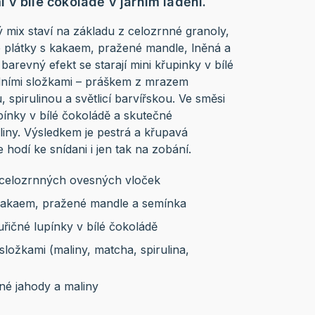
 v bílé čokoládě v jarním ladění.
 mix staví na základu z celozrnné granoly,
 plátky s kakaem, pražené mandle, lněná a
arevný efekt se starají mini křupinky v bílé
dními složkami – práškem z mrazem
spirulinou a světlicí barvířskou. Ve směsi
pínky v bílé čokoládě a skutečné
liny. Výsledkem je pestrá a křupavá
 hodí ke snídani i jen tak na zobání.
 celozrnných ovesných vloček
kakaem, pražené mandle a semínka
uřičné lupínky v bílé čokoládě
složkami (maliny, matcha, spirulina,
ané jahody a maliny