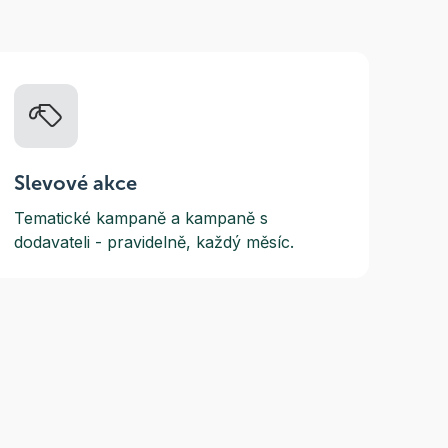
Slevové akce
Tematické kampaně a kampaně s
dodavateli - pravidelně, každý měsíc.
nákupu
Často se nás ptáte
 a platba
Mám slevový kupón. Jak ho
uplatním?
ní podmínky
Kdy obdržím svoji
ační řád
objednávku?