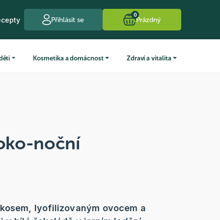
0
ecepty
Přihlásit se
Prázdný
děti
Kosmetika a domácnost
Zdraví a vitalita
koko-noční
okosem, lyofilizovaným ovocem a