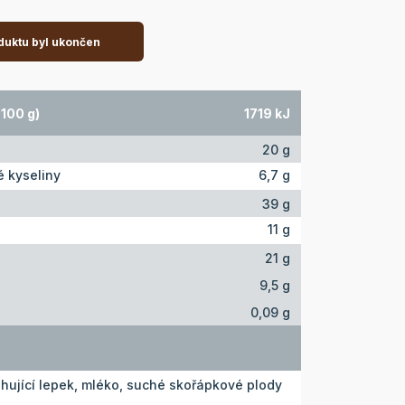
duktu byl ukončen
100 g)
1719 kJ
20 g
 kyseliny
6,7 g
39 g
11 g
21 g
9,5 g
0,09 g
hující lepek, mléko, suché skořápkové plody