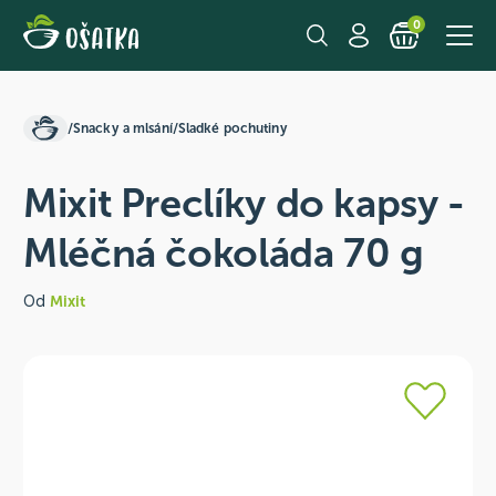
0
/
Snacky a mlsání
/
Sladké pochutiny
Mixit Preclíky do kapsy -
Mléčná čokoláda 70 g
Od
Mixit