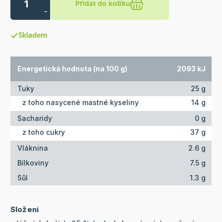
Přidat do košíku
-
Skladem
Energetická hodnota (na 100 g)
2093 kJ
Tuky
25 g
z toho nasycené mastné kyseliny
14 g
Sacharidy
0 g
z toho cukry
37 g
Vláknina
2.6 g
Bílkoviny
7.5 g
Sůl
1.3 g
Složení