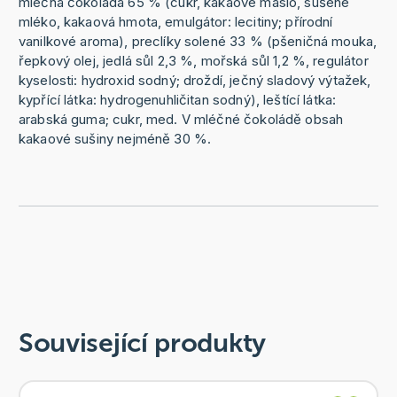
mléčná čokoláda 65 % (cukr, kakaové máslo, sušené
mléko, kakaová hmota, emulgátor: lecitiny; přírodní
vanilkové aroma), preclíky solené 33 % (pšeničná mouka,
řepkový olej, jedlá sůl 2,3 %, mořská sůl 1,2 %, regulátor
kyselosti: hydroxid sodný; droždí, ječný sladový výtažek,
kypřící látka: hydrogenuhličitan sodný), leštící látka:
arabská guma; cukr, med. V mléčné čokoládě obsah
kakaové sušiny nejméně 30 %.
Související produkty