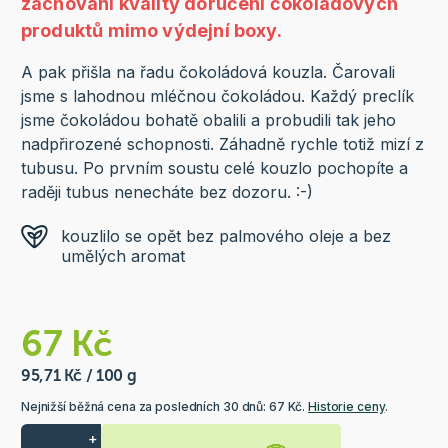
zachování kvality doručení čokoládových
produktů mimo výdejní boxy.
A pak přišla na řadu čokoládová kouzla. Čarovali
jsme s lahodnou mléčnou čokoládou. Každý preclík
jsme čokoládou bohatě obalili a probudili tak jeho
nadpřirozené schopnosti. Záhadně rychle totiž mizí z
tubusu. Po prvním soustu celé kouzlo pochopíte a
raději tubus nenecháte bez dozoru. :-)
kouzlilo se opět bez palmového oleje a bez
umělých aromat
67 Kč
95,71 Kč / 100 g
Nejnižší běžná cena za posledních 30 dnů: 67 Kč.
Historie ceny
.
+