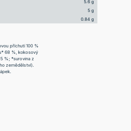
5.6 g
5 g
0.84 g
vou příchutí 100 %
u* 68 %, kokosový
,5 %; *surovina z
ho zemědělství).
řápek.