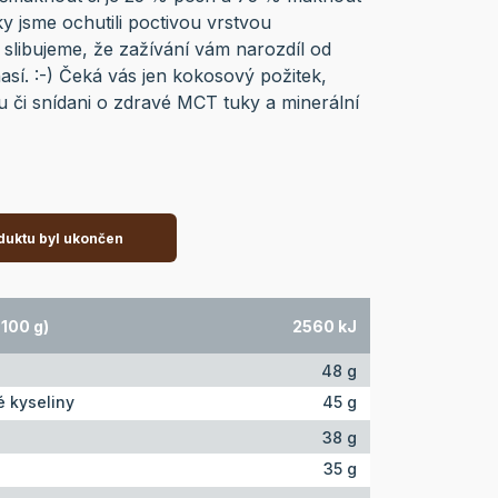
y jsme ochutili poctivou vrstvou
 slibujeme, že zažívání vám narozdíl od
sí. :-) Čeká vás jen kokosový požitek,
nu či snídani o zdravé MCT tuky a minerální
duktu byl ukončen
100 g)
2560 kJ
48 g
 kyseliny
45 g
38 g
35 g