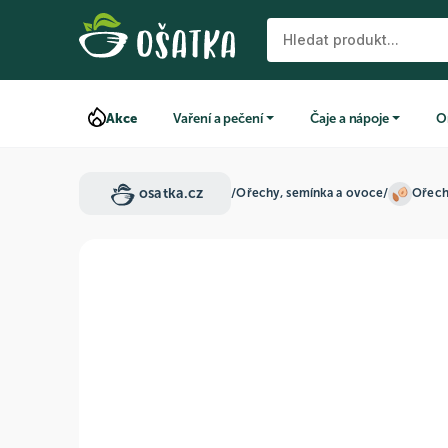
Akce
Vaření a pečení
Čaje a nápoje
O
osatka.cz
/
Ořechy, semínka a ovoce
/
Ořec