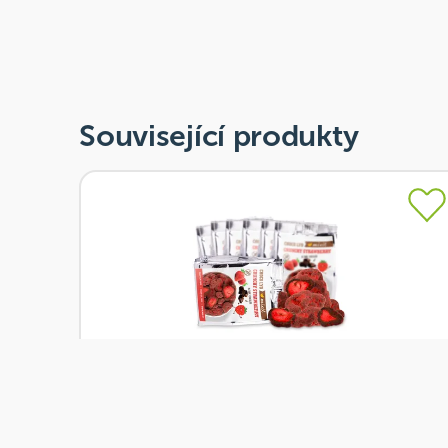
Související produkty
Skladem
Mixit Křupavé jahody v čokoládě do kapsy 60 g
Od
Mixit