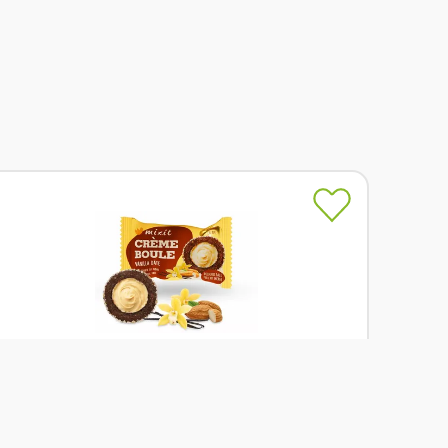
Skladem
Mixit Créme Boule - Vanilla Date 30 g
Od
Mixit