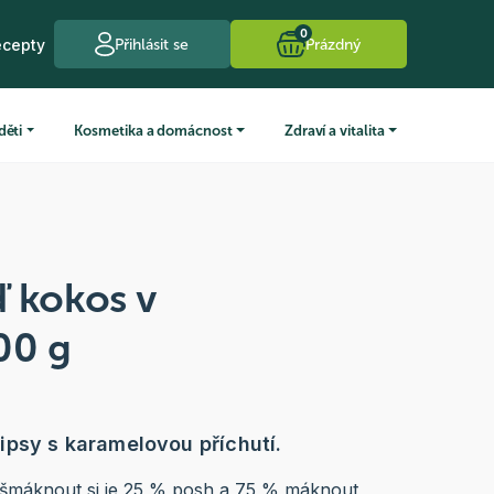
0
ecepty
Přihlásit se
Prázdný
děti
Kosmetika a domácnost
Zdraví a vitalita
ď kokos v
00 g
psy s karamelovou příchutí.
Pošmáknout si je 25 % posh a 75 % máknout