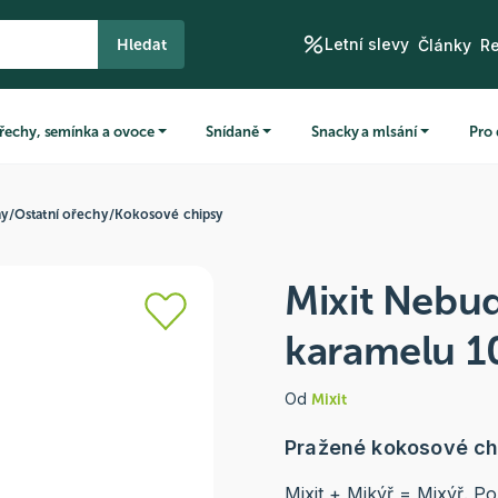
Letní slevy
Hledat
Články
R
řechy, semínka a ovoce
Snídaně
Snacky a mlsání
Pro 
hy
/
Ostatní ořechy
/
Kokosové chipsy
Mixit Nebu
karamelu 1
Od
Mixit
Pražené kokosové chi
Mixit + Mikýř = Mixýř. 