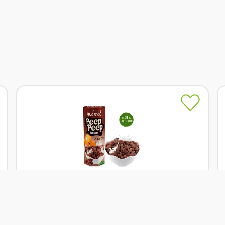
Skladem
Mixit Cereálie Peep Peep - Kakao 280 g
Od
Mixit