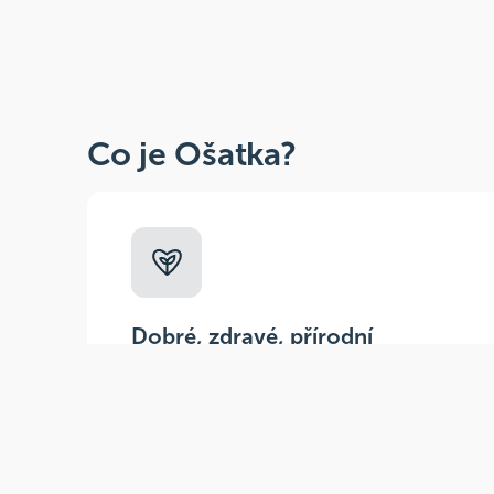
Co je Ošatka?
Dobré, zdravé, přírodní
Široká paleta oblíbených produktů od
více než 100 ověřených značek.