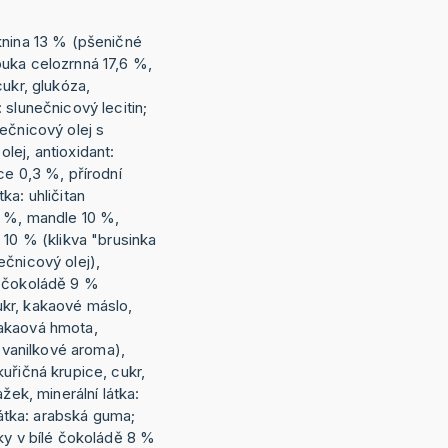
knina 13 % (pšeničné
uka celozrnná 17,6 %,
cukr, glukóza,
 slunečnicový lecitin;
ečnicový olej s
lej, antioxidant:
ce 0,3 %, přírodní
ka: uhličitan
0 %, mandle 10 %,
 10 % (klikva "brusinka
ečnicový olej),
é čokoládě 9 %
kr, kakaové máslo,
akaová hmota,
í vanilkové aroma),
uřičná krupice, cukr,
ažek, minerální látka:
 látka: arabská guma;
ky v bílé čokoládě 8 %