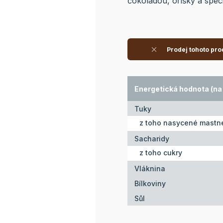
čokoládou, oříšky a spe
Prodej tohoto pro
Energetická hodnota (na 
Tuky
z toho nasycené mastné
Sacharidy
z toho cukry
Vláknina
Bílkoviny
Sůl