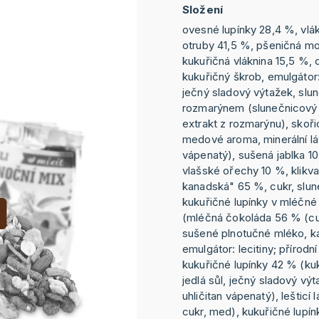
Složení
ovesné lupínky 28,4 %, vlá
otruby 41,5 %, pšeničná mo
kukuřičná vláknina 15,5 %, 
kukuřičný škrob, emulgátor:
ječný sladový výtažek, slun
rozmarýnem (slunečnicový o
extrakt z rozmarýnu), skoři
medové aroma, minerální lát
vápenatý), sušená jablka 1
vlašské ořechy 10 %, klikva
kanadská" 65 %, cukr, slun
kukuřičné lupínky v mléčn
(mléčná čokoláda 56 % (cu
sušené plnotučné mléko, k
emulgátor: lecitiny; přírodn
kukuřičné lupínky 42 % (kuk
jedlá sůl, ječný sladový výt
uhličitan vápenatý), lešticí
cukr, med), kukuřičné lupín