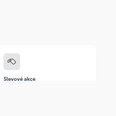
Slevové akce
Tematické kampaně a kampaně s
dodavateli - pravidelně, každý měsíc.