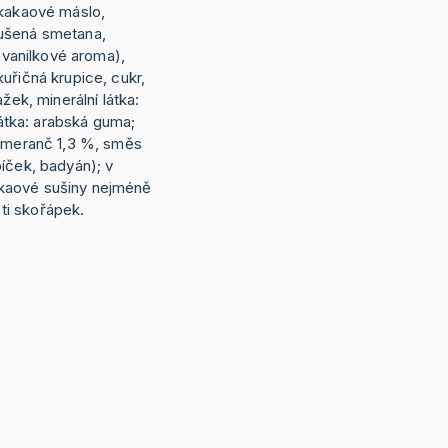
 kakaové máslo,
ušená smetana,
í vanilkové aroma),
uřičná krupice, cukr,
ažek, minerální látka:
 látka: arabská guma;
pomeranč 1,3 %, směs
íček, badyán); v
kaové sušiny nejméně
i skořápek.