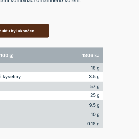
ciální kombinací omamného koření.
duktu byl ukončen
100 g)
1806 kJ
18 g
 kyseliny
3.5 g
57 g
25 g
9.5 g
10 g
0.18 g