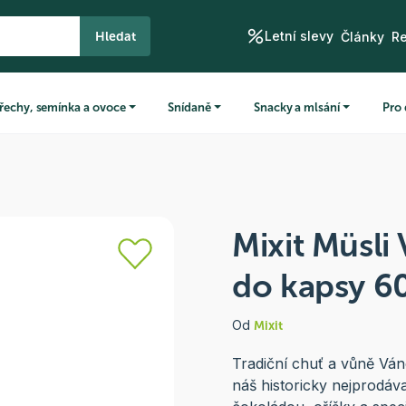
Letní slevy
Hledat
Články
R
řechy, semínka a ovoce
Snídaně
Snacky a mlsání
Pro 
Mixit Müsli
do kapsy 6
Od
Mixit
Tradiční chuť a vůně Váno
náš historicky nejprodáv