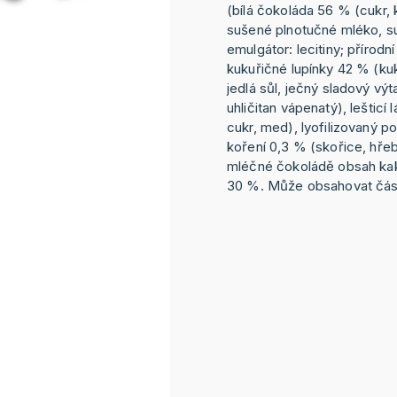
(bílá čokoláda 56 % (cukr,
sušené plnotučné mléko, s
emulgátor: lecitiny; přírodn
kukuřičné lupínky 42 % (kuk
jedlá sůl, ječný sladový výt
uhličitan vápenatý), lešticí
cukr, med), lyofilizovaný 
koření 0,3 % (skořice, hřeb
mléčné čokoládě obsah ka
30 %. Může obsahovat část