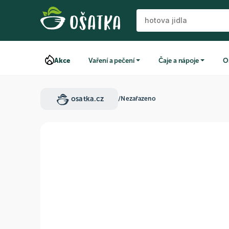
Akce
Vaření a pečení
Čaje a nápoje
O
osatka.cz
/
Nezařazeno