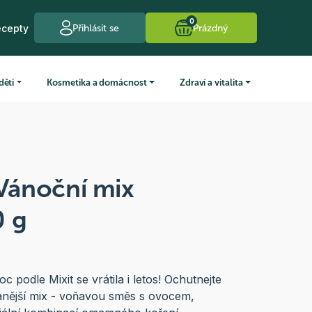
0
ecepty
Přihlásit se
Prázdný
děti
Kosmetika a domácnost
Zdraví a vitalita
 Vánoční mix
0 g
c podle Mixit se vrátila i letos! Ochutnejte
anější mix - voňavou směs s ovocem,