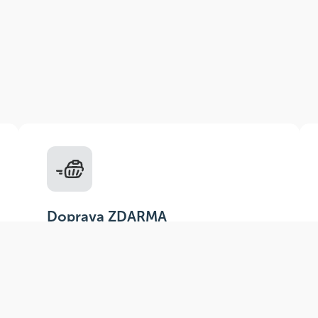
Doprava ZDARMA
Do výdejních míst a boxů nad 999 Kč,
doručení na adresu nad 1499 Kč.