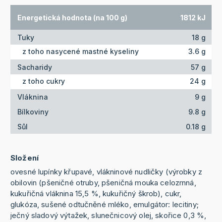
Energetická hodnota (na 100 g)
1812 kJ
Tuky
18 g
z toho nasycené mastné kyseliny
3.6 g
Sacharidy
57 g
z toho cukry
24 g
Vláknina
9 g
Bílkoviny
9.8 g
Sůl
0.18 g
Složení
ovesné lupínky křupavé, vlákninové nudličky (výrobky z
obilovin (pšeničné otruby, pšeničná mouka celozrnná,
kukuřičná vláknina 15,5 %, kukuřičný škrob), cukr,
glukóza, sušené odtučněné mléko, emulgátor: lecitiny;
ječný sladový výtažek, slunečnicový olej, skořice 0,3 %,