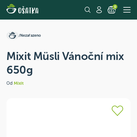
0
/
Nezařazeno
Mixit Müsli Vánoční mix
650g
Od
Mixit