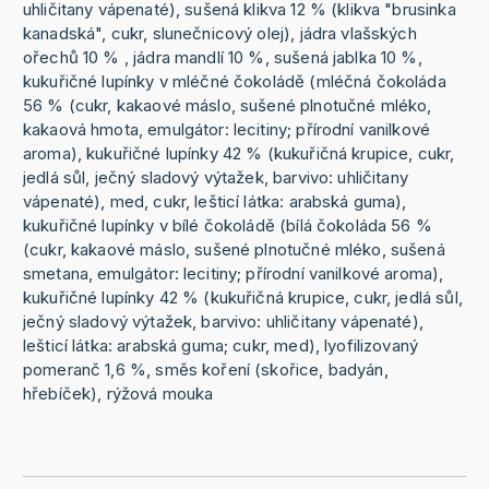
uhličitany vápenaté), sušená klikva 12 % (klikva "brusinka
kanadská", cukr, slunečnicový olej), jádra vlašských
ořechů 10 % , jádra mandlí 10 %, sušená jablka 10 %,
kukuřičné lupínky v mléčné čokoládě (mléčná čokoláda
56 % (cukr, kakaové máslo, sušené plnotučné mléko,
kakaová hmota, emulgátor: lecitiny; přírodní vanilkové
aroma), kukuřičné lupínky 42 % (kukuřičná krupice, cukr,
jedlá sůl, ječný sladový výtažek, barvivo: uhličitany
vápenaté), med, cukr, lešticí látka: arabská guma),
kukuřičné lupínky v bílé čokoládě (bílá čokoláda 56 %
(cukr, kakaové máslo, sušené plnotučné mléko, sušená
smetana, emulgátor: lecitiny; přírodní vanilkové aroma),
kukuřičné lupínky 42 % (kukuřičná krupice, cukr, jedlá sůl,
ječný sladový výtažek, barvivo: uhličitany vápenaté),
lešticí látka: arabská guma; cukr, med), lyofilizovaný
pomeranč 1,6 %, směs koření (skořice, badyán,
hřebíček), rýžová mouka