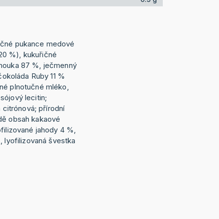
ničné pukance medové
20 %), kukuřičné
 mouka 87 %, ječmenný
, čokoláda Ruby 11 %
ené plnotučné mléko,
ójový lecitin;
 citrónová; přírodní
ádě obsah kakaové
filizované jahody 4 %,
, lyofilizovaná švestka