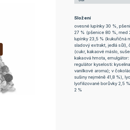
Složení
ovesné lupínky 30 %, pše
27 % (pšenice 80 %, med 
lupínky 23,5 % (kukuřičná
sladový extrakt, jedlá sůl)
(cukr, kakaové máslo, suš
kakaová hmota, emulgátor: s
regulátor kyselosti: kyselina
vanilkové aroma); v čokol
sušiny nejméně 41,8 %), lyo
lyofilizované borůvky 2,5 %
2 %