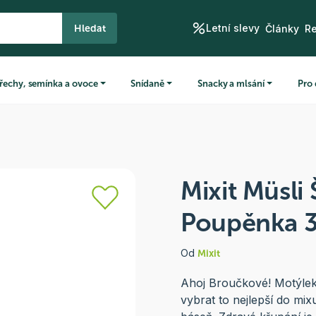
Letní slevy
Hledat
Články
R
řechy, semínka a ovoce
Snídaně
Snacky a mlsání
Pro 
Mixit Müsli 
Poupěnka 
Od
Mixit
Ahoj Broučkové! Motýlek
vybrat to nejlepší do mix