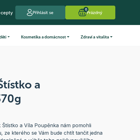
0
ecepty
Přihlásit se
Prázdný
děti
Kosmetika a domácnost
Zdraví a vitalita
Štístko a
370g
 Štístko a Víla Poupěnka nám pomohli
u, ze kterého se Vám bude chtít tančit jedna