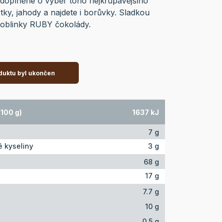
 doplněné o výběr toho nejkřupavějšího
tky, jahody a najdete i borůvky. Sladkou
hoblinky RUBY čokolády.
duktu byl ukončen
100 g)
1637 kJ
7 g
 kyseliny
3 g
68 g
17 g
7.7 g
10 g
0.5 g