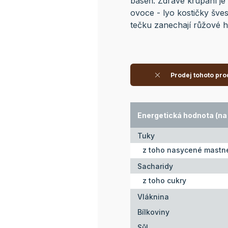
báseň. Zdravé křupání je
ovoce - lyo kostičky šves
tečku zanechají růžové 
Prodej tohoto pro
Energetická hodnota (na 
Tuky
z toho nasycené mastné
Sacharidy
z toho cukry
Vláknina
Bílkoviny
Sůl