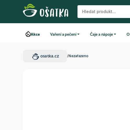
Akce
Vaření a pečení
Čaje a nápoje
O
osatka.cz
/
Nezařazeno