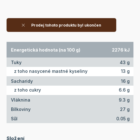
Prodej tohoto produktu byl ukončen
Energetická hodnota (na 100 g)
2276 kJ
Tuky
43 g
z toho nasycené mastné kyseliny
13 g
Sacharidy
16 g
z toho cukry
6.6 g
Vláknina
9.3 g
Bílkoviny
27 g
Sůl
0.05 g
Složení