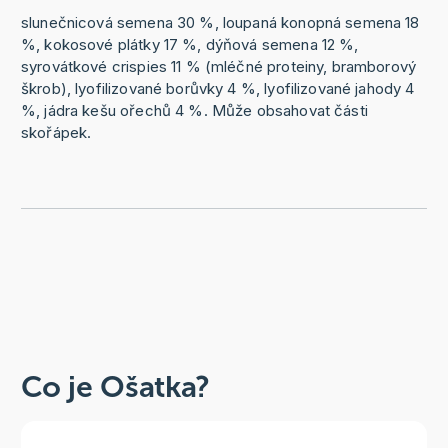
slunečnicová semena 30 %, loupaná konopná semena 18
%, kokosové plátky 17 %, dýňová semena 12 %,
syrovátkové crispies 11 % (mléčné proteiny, bramborový
škrob), lyofilizované borůvky 4 %, lyofilizované jahody 4
%, jádra kešu ořechů 4 %. Může obsahovat části
skořápek.
Co je Ošatka?