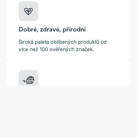
Dobré, zdravé, přírodní
Široká paleta oblíbených produktů od
více než 100 ověřených značek.
Doprava ZDARMA
Do výdejních míst a boxů nad 999 Kč,
doručení na adresu nad 1499 Kč.