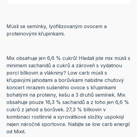
Müsli se semínky, lyofilizovaným ovocem a
proteinovými křupinkami.
Mix obsahuje jen 6,6 % cukrů! Hledali jste mix müsli s
minimem sacharidů a cukrů a zároveň s vydatnou
porcí bílkovin a vlákniny? Low carb müsli s
křupavými jahodami a borůvkami nabídne chuťový
koncert mrazem sušeného ovoce s křupinkami
bohatými na proteiny, kešu a 3 druhů semínek. Mix
obsahuje pouze 16,3 % sacharidů a z toho jen 6,6 %
cukrů z jahod a borůvek. 27,3 % bílkovin v
kombinaci rostlinné a syrovátkové složky uspokojí
nejen náročné sportovce. Nabijte se low carb energií
od Mixit.