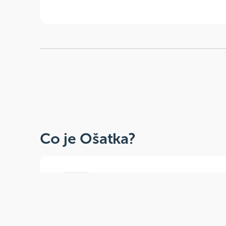
Co je Ošatka?
Dobré, zdravé, přírodní