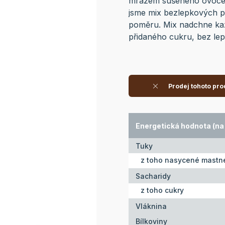
mrazem sušeného ovoce, k
jsme mix bezlepkových př
poměru. Mix nadchne kaž
přidaného cukru, bez lep
Prodej tohoto pro
Energetická hodnota (na 
Tuky
z toho nasycené mastné
Sacharidy
z toho cukry
Vláknina
Bílkoviny