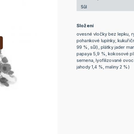
Sůl
Složení
ovesné vločky bez lepku, r
pohankové lupínky, kukuřič
99 %, sůl), plátky jader ma
papaya 5,9 %, kokosové pl
semena, lyofilizované ovoc
jahody 1,4 %, maliny 2 %)