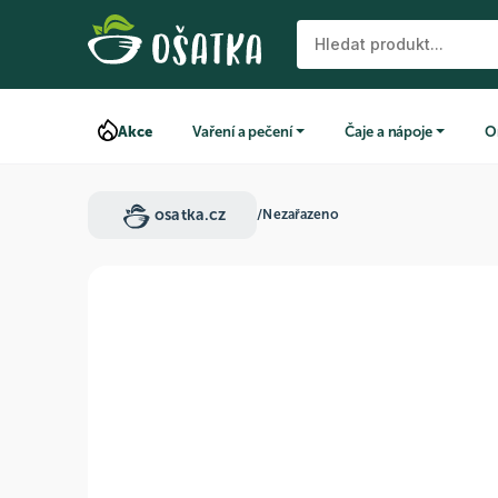
Akce
Vaření a pečení
Čaje a nápoje
O
osatka.cz
/
Nezařazeno