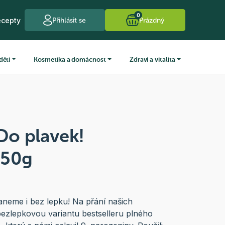
0
ecepty
Přihlásit se
Prázdný
děti
Kosmetika a domácnost
Zdraví a vitalita
 Do plavek!
450g
neme i bez lepku! Na přání našich
 bezlepkovou variantu bestselleru plného