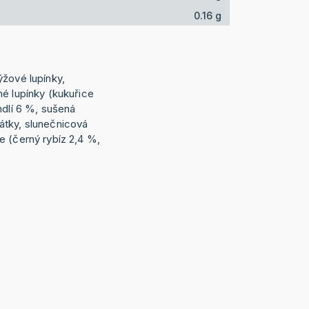
0.16 g
ýžové lupínky,
né lupínky (kukuřice
ndlí 6 %, sušená
átky, slunečnicová
e (černý rybíz 2,4 %,