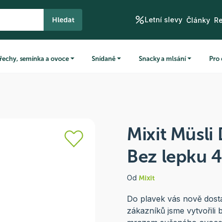
Letní slevy
Hledat
Články
R
řechy, semínka a ovoce
Snídaně
Snacky a mlsání
Pro 
Mixit Müsli
Bez lepku 
Od
Mixit
Do plavek vás nově dosta
zákazníků jsme vytvořili