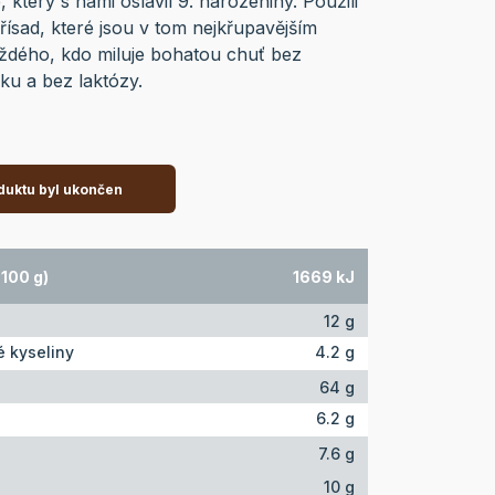
terý s námi oslavil 9. narozeniny. Použili
ísad, které jsou v tom nejkřupavějším
dého, kdo miluje bohatou chuť bez
ku a bez laktózy.
duktu byl ukončen
100 g)
1669 kJ
12 g
 kyseliny
4.2 g
64 g
6.2 g
7.6 g
10 g