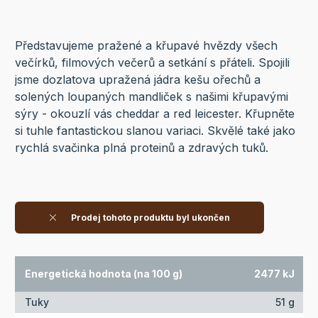
Představujeme pražené a křupavé hvězdy všech
večírků, filmových večerů a setkání s přáteli. Spojili
jsme dozlatova upražená jádra kešu ořechů a
solených loupaných mandliček s našimi křupavými
sýry - okouzlí vás cheddar a red leicester. Křupněte
si tuhle fantastickou slanou variaci. Skvělé také jako
rychlá svačinka plná proteinů a zdravých tuků.
Prodej tohoto produktu byl ukončen
Energetická hodnota (na 100 g)
2477 kJ
Tuky
51 g