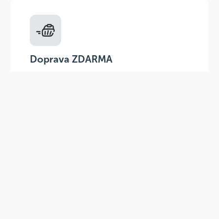
Doprava ZDARMA
Do výdejních míst a boxů nad 999 Kč,
doručení na adresu nad 1499 Kč.
Slevové akce
Tematické kampaně a kampaně s
dodavateli - pravidelně, každý měsíc.