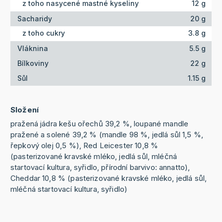
z toho nasycené mastné kyseliny
12 g
Sacharidy
20 g
z toho cukry
3.8 g
Vláknina
5.5 g
Bílkoviny
22 g
Sůl
1.15 g
Složení
pražená jádra kešu ořechů 39,2 %, loupané mandle
pražené a solené 39,2 % (mandle 98 %, jedlá sůl 1,5 %,
řepkový olej 0,5 %), Red Leicester 10,8 %
(pasterizované kravské mléko, jedlá sůl, mléčná
startovací kultura, syřidlo, přírodní barvivo: annatto),
Cheddar 10,8 % (pasterizované kravské mléko, jedlá sůl,
mléčná startovací kultura, syřidlo)