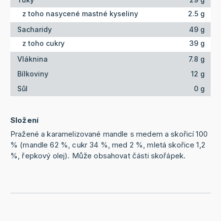
z toho nasycené mastné kyseliny
2.5 g
Sacharidy
49 g
z toho cukry
39 g
Vláknina
7.8 g
Bílkoviny
12 g
Sůl
0 g
Složení
Pražené a karamelizované mandle s medem a skořicí 100
% (mandle 62 %, cukr 34 %, med 2 %, mletá skořice 1,2
%, řepkový olej). Může obsahovat části skořápek.