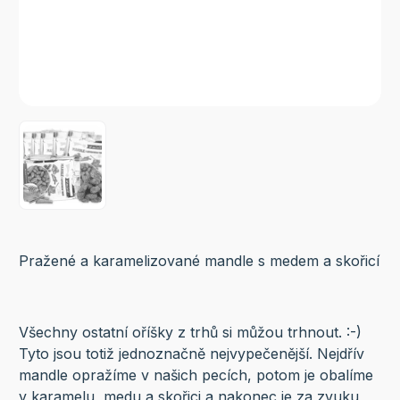
Pražené a karamelizované mandle s medem a skořicí
Všechny ostatní oříšky z trhů si můžou trhnout. :-)
Tyto jsou totiž jednoznačně nejvypečenější. Nejdřív
mandle opražíme v našich pecích, potom je obalíme
v karamelu, medu a skořici a nakonec je za zvuku