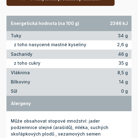
Energetická hodnota (na 100 g)
2346 kJ
Tuky
34 g
z toho nasycené mastné kyseliny
2,6 g
Sacharidy
46 g
z toho cukry
35 g
Vláknina
8,5 g
Bílkoviny
14 g
Sůl
0 g
Alergeny
Může obsahovat stopové množství: jader
podzemnice olejné (arašídů), mléka, suchých
skořápkových plodů , sezamových semen