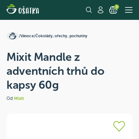
0
/
Vánoce
/
Čokolády, ořechy, pochutiny
Mixit Mandle z
adventních trhů do
kapsy 60g
Od
Mixit